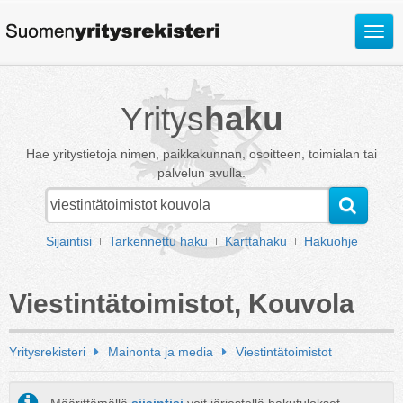
Avaa
valik
Yritys
haku
Hae yritystietoja nimen, paikkakunnan, osoitteen, toimialan tai
palvelun avulla.
Sijaintisi
Tarkennettu haku
Karttahaku
Hakuohje
Viestintätoimistot, Kouvola
Yritysrekisteri
Mainonta ja media
Viestintätoimistot