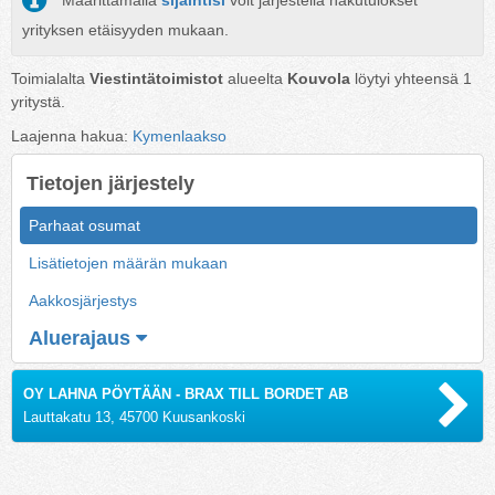
Määrittämällä
sijaintisi
voit järjestellä hakutulokset
yrityksen etäisyyden mukaan.
Toimialalta
Viestintätoimistot
alueelta
Kouvola
löytyi yhteensä
1
yritystä.
Laajenna hakua:
Kymenlaakso
Tietojen järjestely
Parhaat osumat
Lisätietojen määrän mukaan
Aakkosjärjestys
Aluerajaus
OY LAHNA PÖYTÄÄN - BRAX TILL BORDET AB
Lauttakatu 13, 45700 Kuusankoski