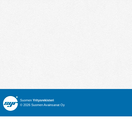
Suomen
Yritysrekisteri
© 2026 Suomen Avainsanat Oy
Info
Julkiset hankinnat
Yritysrekisteri
Talous