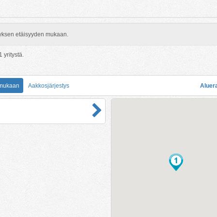
rityksen etäisyyden mukaan.
1
yritystä.
 mukaan
Aakkosjärjestys
Aluer