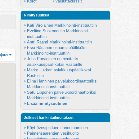
Korot
Valuuttakurssit
Nimitysuutisia
Kati Virolainen Markkinointi-instituuttiin
Eveliina Suokonautio Markkinointi-
instituuttiin
Antti Raami Markkinointi-instituuttiin
Essi Räsänen osaamispäälliköksi 
Markkinointi-instituuttiin
ajaus
Juha Parviainen on nimitetty 
asiakkuuspäälliköksi Rastorille
Marko Lukkari asiakkuuspäälliköksi 
Rastorille
Elina Hänninen palvelukoordinaattoriksi 
Markkinointi-instituuttiin
Satu Lipponen palvelukoordinaattoriksi 
Markkinointi-instituuttiin
Lisää nimitysuutinen
Julkiset hankintailmoitukset
Käyttövesiputkien saneeraaminen
Paimensaarentien vesihuolto
Lappalaisentien peruskorjaus