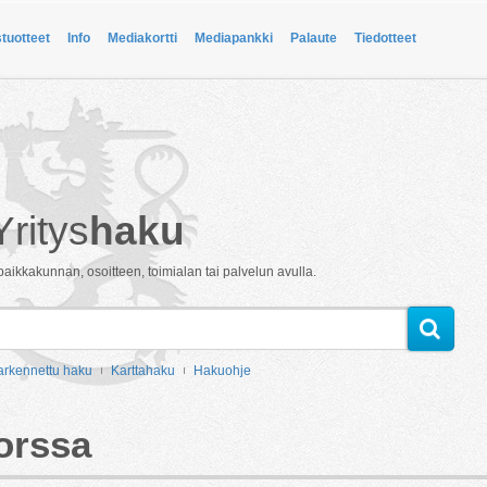
stuotteet
Info
Mediakortti
Mediapankki
Palaute
Tiedotteet
Yritys
haku
paikkakunnan, osoitteen, toimialan tai palvelun avulla.
arkennettu haku
Karttahaku
Hakuohje
Forssa