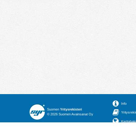
Info
Suomen
Yritysrekisteri
Yritysreki
© 2026 Suomen Avainsanat Oy
Karttahak