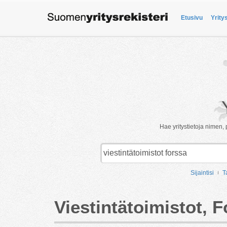
Etusivu
Yrity
Hae yritystietoja nimen, 
Sijaintisi
T
Viestintätoimistot, 