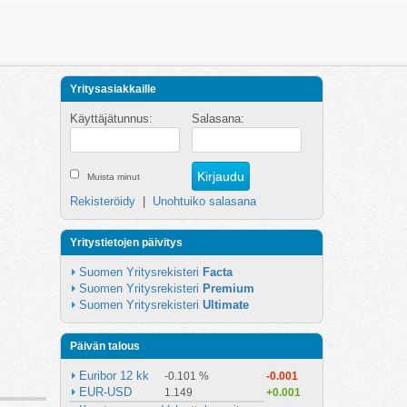
Yritysasiakkaille
Käyttäjätunnus:
Salasana:
Muista minut
Rekisteröidy
|
Unohtuiko salasana
Yritystietojen päivitys
Suomen Yritysrekisteri 
Facta
Suomen Yritysrekisteri 
Premium
Suomen Yritysrekisteri 
Ultimate
Päivän talous
Euribor 12 kk
-0.101 %
-0.001
EUR-USD
1.149
+0.001