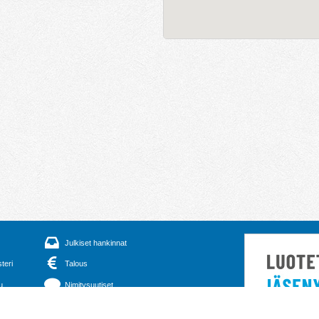
Julkiset hankinnat
steri
Talous
u
Nimitysuutiset