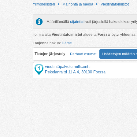
Yritysrekisteri
Mainonta ja media
Viestintätoimistot
Määrittämällä
sijaintisi
voit järjestellä hakutulokset y
Toimialalta
Viestintätoimistot
alueelta
Forssa
löytyi yhteensä
Laajenna hakua:
Häme
Tietojen järjestely
Parhaat osumat
Lisätietojen määrän
viestintäpalvelu millicentti
Pekolanraitti 11 A 4, 30100 Forssa