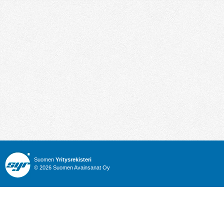
Suomen
Yritysrekisteri
© 2026 Suomen Avainsanat Oy
Info
Julkiset hankinnat
Yritysrekisteri
Talous
Karttahaku
Nimitysuutiset