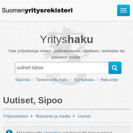
Avaa
valik
Yritys
haku
Hae yritystietoja nimen, paikkakunnan, osoitteen, toimialan tai
palvelun avulla.
Sijaintisi
Tarkennettu haku
Karttahaku
Hakuohje
Uutiset, Sipoo
Yritysrekisteri
Mainonta ja media
Uutiset