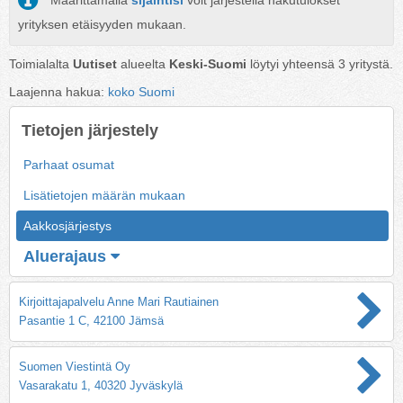
Määrittämällä
sijaintisi
voit järjestellä hakutulokset
yrityksen etäisyyden mukaan.
Toimialalta
Uutiset
alueelta
Keski-Suomi
löytyi yhteensä
3
yritystä.
Laajenna hakua:
koko Suomi
Tietojen järjestely
Parhaat osumat
Lisätietojen määrän mukaan
Aakkosjärjestys
Aluerajaus
Kirjoittajapalvelu Anne Mari Rautiainen
Pasantie 1 C, 42100 Jämsä
Suomen Viestintä Oy
Vasarakatu 1, 40320 Jyväskylä