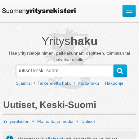
Avaa
valik
Yritys
haku
Hae yritystietoja nimen, paikkakunnan, osoitteen, toimialan tai
palvelun avulla.
Sijaintisi
Tarkennettu haku
Karttahaku
Hakuohje
Uutiset, Keski-Suomi
Yritysrekisteri
Mainonta ja media
Uutiset