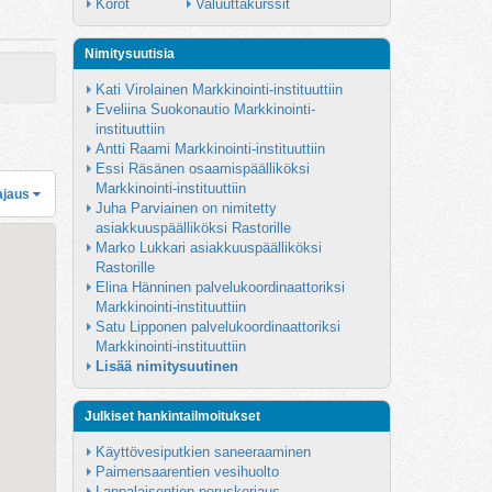
Korot
Valuuttakurssit
Nimitysuutisia
Kati Virolainen Markkinointi-instituuttiin
Eveliina Suokonautio Markkinointi-
instituuttiin
Antti Raami Markkinointi-instituuttiin
Essi Räsänen osaamispäälliköksi 
Markkinointi-instituuttiin
ajaus
Juha Parviainen on nimitetty 
asiakkuuspäälliköksi Rastorille
Marko Lukkari asiakkuuspäälliköksi 
Rastorille
Elina Hänninen palvelukoordinaattoriksi 
Markkinointi-instituuttiin
Satu Lipponen palvelukoordinaattoriksi 
Markkinointi-instituuttiin
Lisää nimitysuutinen
Julkiset hankintailmoitukset
Käyttövesiputkien saneeraaminen
Paimensaarentien vesihuolto
Lappalaisentien peruskorjaus