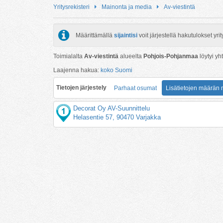
Yritysrekisteri
Mainonta ja media
Av-viestintä
Määrittämällä
sijaintisi
voit järjestellä hakutulokset y
Toimialalta
Av-viestintä
alueelta
Pohjois-Pohjanmaa
löytyi y
Laajenna hakua:
koko Suomi
Tietojen järjestely
Parhaat osumat
Lisätietojen määrän
Decorat Oy AV-Suunnittelu
Helasentie 57, 90470 Varjakka