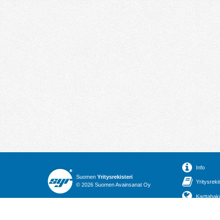
Info
Suomen
Yritysrekisteri
Yritysreki
© 2026 Suomen Avainsanat Oy
Karttahak