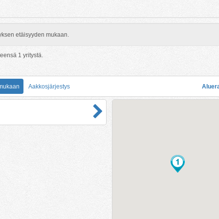
rityksen etäisyyden mukaan.
hteensä
1
yritystä.
 mukaan
Aakkosjärjestys
Aluer