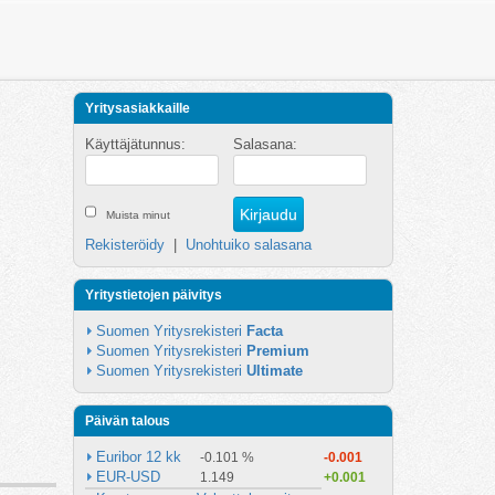
Yritysasiakkaille
Käyttäjätunnus:
Salasana:
Muista minut
Rekisteröidy
|
Unohtuiko salasana
Yritystietojen päivitys
Suomen Yritysrekisteri 
Facta
Suomen Yritysrekisteri 
Premium
Suomen Yritysrekisteri 
Ultimate
Päivän talous
Euribor 12 kk
-0.101 %
-0.001
EUR-USD
1.149
+0.001