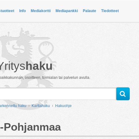
stuotteet
Info
Mediakortti
Mediapankki
Palaute
Tiedotteet
Yritys
haku
paikkakunnan, osoitteen, toimialan tai palvelun avulla.
arkennettu haku
Karttahaku
Hakuohje
is-Pohjanmaa