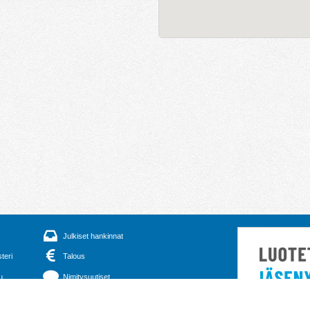
Julkiset hankinnat
steri
Talous
u
Nimitysuutiset