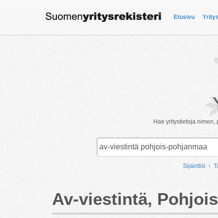
Etusivu
Yrity
Hae yritystietoja nimen, 
Sijaintisi
T
Av-viestintä, Pohjo