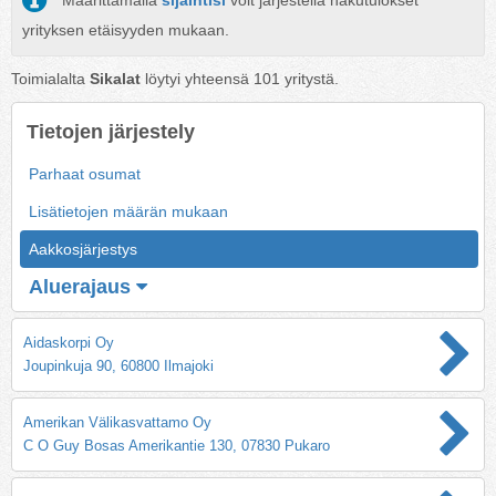
Määrittämällä
sijaintisi
voit järjestellä hakutulokset
yrityksen etäisyyden mukaan.
Toimialalta
Sikalat
löytyi yhteensä
101
yritystä.
Tietojen järjestely
Parhaat osumat
Lisätietojen määrän mukaan
Aakkosjärjestys
Aluerajaus
Aidaskorpi Oy
Joupinkuja 90, 60800 Ilmajoki
Amerikan Välikasvattamo Oy
C O Guy Bosas Amerikantie 130, 07830 Pukaro