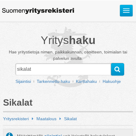
Avaa
valik
Yritys
haku
Hae yritystietoja nimen, paikkakunnan, osoitteen, toimialan tai
palvelun avulla.
Sijaintisi
Tarkennettu haku
Karttahaku
Hakuohje
Sikalat
Yritysrekisteri
Maatalous
Sikalat