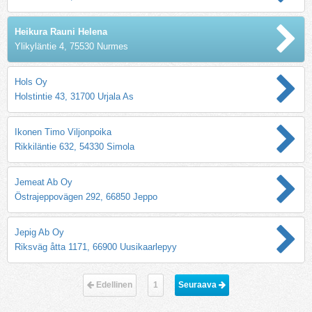
Heikura Rauni Helena
Ylikyläntie 4, 75530 Nurmes
Hols Oy
Holstintie 43, 31700 Urjala As
Ikonen Timo Viljonpoika
Rikkiläntie 632, 54330 Simola
Jemeat Ab Oy
Östrajeppovägen 292, 66850 Jeppo
Jepig Ab Oy
Riksväg åtta 1171, 66900 Uusikaarlepyy
Edellinen
1
Seuraava 