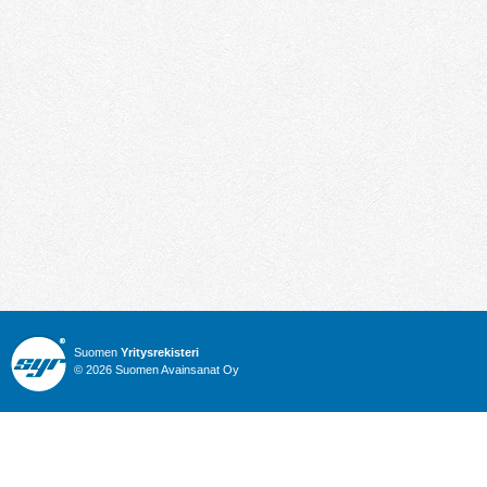
Suomen
Yritysrekisteri
© 2026 Suomen Avainsanat Oy
Info
Julkiset hankinnat
Yritysrekisteri
Talous