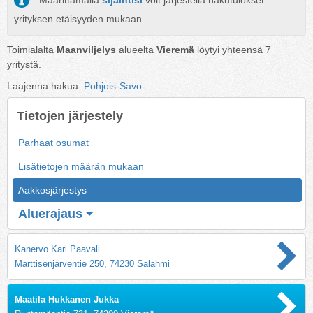
Määrittämällä
sijaintisi
voit järjestellä hakutulokset
yrityksen etäisyyden mukaan.
Toimialalta
Maanviljelys
alueelta
Vieremä
löytyi yhteensä
7
yritystä.
Laajenna hakua:
Pohjois-Savo
Tietojen järjestely
Parhaat osumat
Lisätietojen määrän mukaan
Aakkosjärjestys
Aluerajaus
Kanervo Kari Paavali
Marttisenjärventie 250, 74230 Salahmi
Maatila Hukkanen Jukka