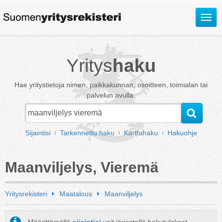
Avaa
valik
Yritys
haku
Hae yritystietoja nimen, paikkakunnan, osoitteen, toimialan tai
palvelun avulla.
Sijaintisi
Tarkennettu haku
Karttahaku
Hakuohje
Maanviljelys, Vieremä
Yritysrekisteri
Maatalous
Maanviljelys