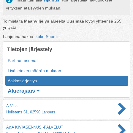
Määrittämällä
sijaintisi
voit järjestellä hakutulokset
yrityksen etäisyyden mukaan.
Toimialalta
Maanviljelys
alueelta
Uusimaa
löytyi yhteensä
255
yritystä.
Laajenna hakua:
koko Suomi
Tietojen järjestely
Parhaat osumat
Lisätietojen määrän mukaan
Aakkosjärjestys
Aluerajaus
A-Vilja
Hollstens 61, 02590 Lappers
A&A KIVIASENNUS -PALVELUT