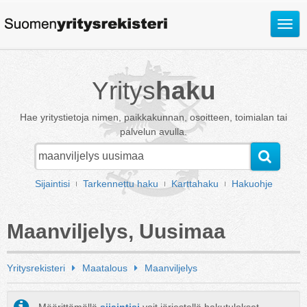
Avaa
valik
Yritys
haku
Hae yritystietoja nimen, paikkakunnan, osoitteen, toimialan tai
palvelun avulla.
Sijaintisi
Tarkennettu haku
Karttahaku
Hakuohje
Maanviljelys, Uusimaa
Yritysrekisteri
Maatalous
Maanviljelys