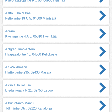
Kaivonkatsojantie 9 C 56, 00980 Helsinki
Aalto Juha Mikael
Peltolantie 19 C 5, 04600 Mäntsälä
Agram
Kiviharjuntie 4 A 5, 05810 Hyvinkää
Ahlgren Timo Antero
Haapasalontie 45, 04500 Kellokoski
AK-Vikkhmann
Hvittorpintie 235, 02430 Masala
Aksola Jouko Tmi
Bredankuja 7 F 21, 02750 Espoo
Alkutuotanto Mantu
Tölmäntie 59c, 09120 Karjalohja