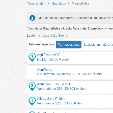
Yritysrekisteri
Maatalous
Maanviljelys
Määrittämällä
sijaintisi
voit järjestellä hakutulokset y
Toimialalta
Maanviljelys
alueelta
Varsinais-Suomi
löytyi yhte
Laajenna hakua:
koko Suomi
Tietojen järjestely
Parhaat osumat
Lisätietojen määrän
Agri-Trade AGT
Brokärr, 25700 Kemiö
AgriWorks
c o Härmälä Kaljalantie 5 C 8, 21530 Paimio
Ahtiainen Jussi Samuli
Varanpääntie 363, 23450 Lokalahti
Aikola Juha-Pekka
Vehmaantie 1265, 23600 Kalanti