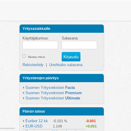
Yritysasiakkaille
Käyttäjätunnus:
Salasana:
Muista minut
Rekisteröidy
|
Unohtuiko salasana
Yritystietojen päivitys
Suomen Yritysrekisteri 
Facta
Suomen Yritysrekisteri 
Premium
Suomen Yritysrekisteri 
Ultimate
Päivän talous
Euribor 12 kk
-0.101 %
-0.001
EUR-USD
1.149
+0.001