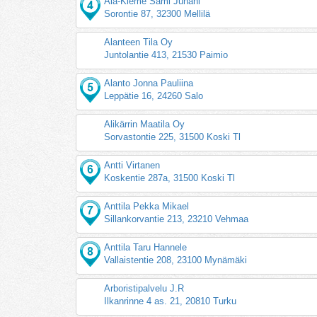
Ala-Kleme Sami Juhani
Sorontie 87, 32300 Mellilä
Alanteen Tila Oy
Juntolantie 413, 21530 Paimio
Alanto Jonna Pauliina
Leppätie 16, 24260 Salo
Alikärrin Maatila Oy
Sorvastontie 225, 31500 Koski Tl
Antti Virtanen
Koskentie 287a, 31500 Koski Tl
Anttila Pekka Mikael
Sillankorvantie 213, 23210 Vehmaa
Anttila Taru Hannele
Vallaistentie 208, 23100 Mynämäki
Arboristipalvelu J.R
Ilkanrinne 4 as. 21, 20810 Turku