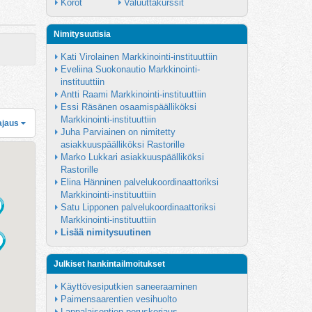
Korot
Valuuttakurssit
Nimitysuutisia
Kati Virolainen Markkinointi-instituuttiin
Eveliina Suokonautio Markkinointi-
instituuttiin
Antti Raami Markkinointi-instituuttiin
Essi Räsänen osaamispäälliköksi 
Markkinointi-instituuttiin
ajaus
Juha Parviainen on nimitetty 
asiakkuuspäälliköksi Rastorille
Marko Lukkari asiakkuuspäälliköksi 
Rastorille
Elina Hänninen palvelukoordinaattoriksi 
Markkinointi-instituuttiin
Satu Lipponen palvelukoordinaattoriksi 
Markkinointi-instituuttiin
Lisää nimitysuutinen
Julkiset hankintailmoitukset
Käyttövesiputkien saneeraaminen
Paimensaarentien vesihuolto
Lappalaisentien peruskorjaus