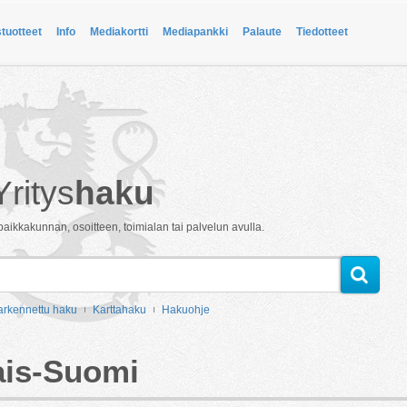
stuotteet
Info
Mediakortti
Mediapankki
Palaute
Tiedotteet
Yritys
haku
paikkakunnan, osoitteen, toimialan tai palvelun avulla.
arkennettu haku
Karttahaku
Hakuohje
ais-Suomi