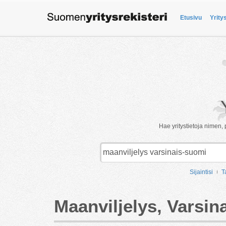
Etusivu
Yrity
Hae yritystietoja nimen, 
Sijaintisi
T
Maanviljelys, Varsin