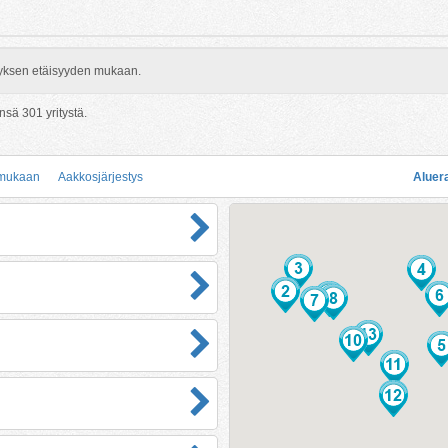
rityksen etäisyyden mukaan.
ensä
301
yritystä.
 mukaan
Aakkosjärjestys
Aluer