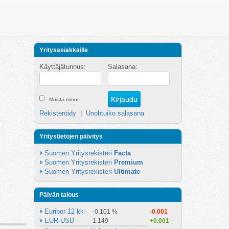
Yritysasiakkaille
Käyttäjätunnus:
Salasana:
Muista minut
Rekisteröidy
|
Unohtuiko salasana
Yritystietojen päivitys
Suomen Yritysrekisteri 
Facta
Suomen Yritysrekisteri 
Premium
Suomen Yritysrekisteri 
Ultimate
Päivän talous
Euribor 12 kk
-0.101 %
-0.001
EUR-USD
1.149
+0.001