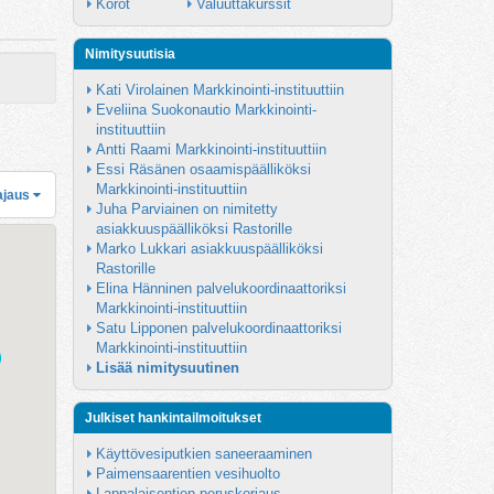
Korot
Valuuttakurssit
Nimitysuutisia
Kati Virolainen Markkinointi-instituuttiin
Eveliina Suokonautio Markkinointi-
instituuttiin
Antti Raami Markkinointi-instituuttiin
Essi Räsänen osaamispäälliköksi 
Markkinointi-instituuttiin
ajaus
Juha Parviainen on nimitetty 
asiakkuuspäälliköksi Rastorille
Marko Lukkari asiakkuuspäälliköksi 
Rastorille
Elina Hänninen palvelukoordinaattoriksi 
Markkinointi-instituuttiin
Satu Lipponen palvelukoordinaattoriksi 
Markkinointi-instituuttiin
Lisää nimitysuutinen
Julkiset hankintailmoitukset
Käyttövesiputkien saneeraaminen
Paimensaarentien vesihuolto
Lappalaisentien peruskorjaus