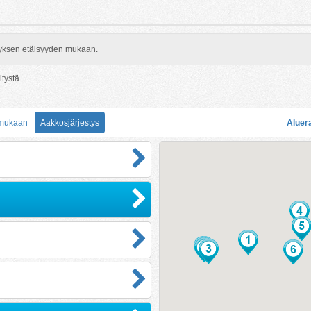
rityksen etäisyyden mukaan.
itystä.
 mukaan
Aakkosjärjestys
Aluer