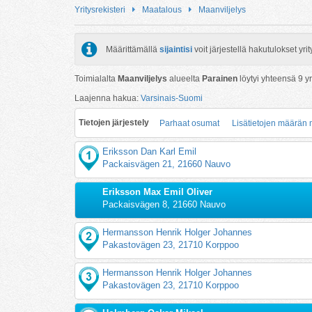
Yritysrekisteri
Maatalous
Maanviljelys
Määrittämällä
sijaintisi
voit järjestellä hakutulokset y
Toimialalta
Maanviljelys
alueelta
Parainen
löytyi yhteensä
9
yr
Laajenna hakua:
Varsinais-Suomi
Tietojen järjestely
Parhaat osumat
Lisätietojen määrän
Eriksson Dan Karl Emil
Packaisvägen 21, 21660 Nauvo
Eriksson Max Emil Oliver
Packaisvägen 8, 21660 Nauvo
Hermansson Henrik Holger Johannes
Pakastovägen 23, 21710 Korppoo
Hermansson Henrik Holger Johannes
Pakastovägen 23, 21710 Korppoo