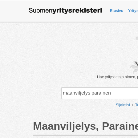
Etusivu
Yrity
Hae yritystietoja nimen, 
Sijaintisi
T
Maanviljelys, Parain