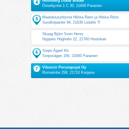
Holmberg Oskar Mikael
Österbyntie 1 C 30, 21600 Parainen
Maatalousyhtymä Hilska Rami ja Hilska Risto
Sundtorpantie 94, 21630 Lielahti Tl
Skaag Björn Sven Henry
Hyppeis Högholm 22, 21760 Houtskari
Sorpo Äppel Kb
Sorpovägen 156, 21600 Parainen
Vikomin Perunapojat Oy
Rumarintie 258, 21710 Korppoo