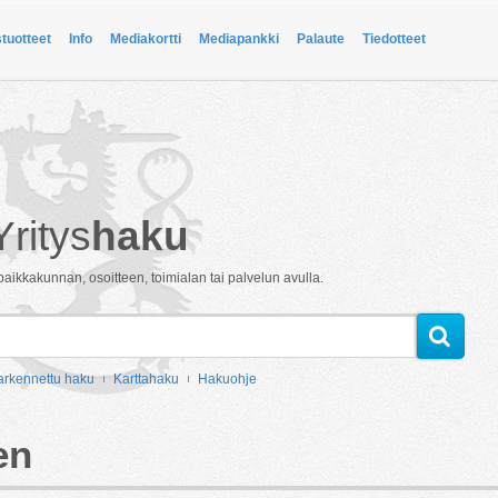
stuotteet
Info
Mediakortti
Mediapankki
Palaute
Tiedotteet
Yritys
haku
paikkakunnan, osoitteen, toimialan tai palvelun avulla.
arkennettu haku
Karttahaku
Hakuohje
en