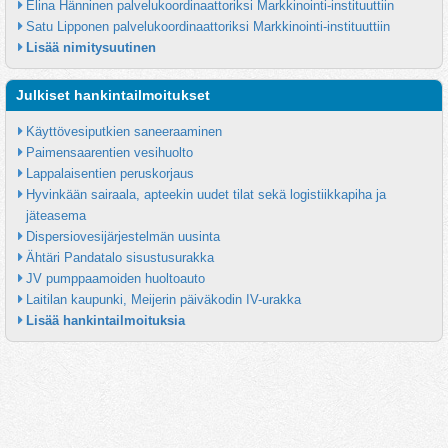
Elina Hänninen palvelukoordinaattoriksi Markkinointi-instituuttiin
Satu Lipponen palvelukoordinaattoriksi Markkinointi-instituuttiin
Lisää nimitysuutinen
Julkiset hankintailmoitukset
Käyttövesiputkien saneeraaminen
Paimensaarentien vesihuolto
Lappalaisentien peruskorjaus
Hyvinkään sairaala, apteekin uudet tilat sekä logistiikkapiha ja 
jäteasema
Dispersiovesijärjestelmän uusinta
Ähtäri Pandatalo sisustusurakka
JV pumppaamoiden huoltoauto
Laitilan kaupunki, Meijerin päiväkodin IV-urakka
Lisää hankintailmoituksia