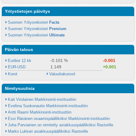
Yritystietojen päivitys
Suomen Yritysrekisteri 
Facta
Suomen Yritysrekisteri 
Premium
Suomen Yritysrekisteri 
Ultimate
Päivän talous
-0.101 %
-0.001
Euribor 12 kk
1.149
+0.001
EUR-USD
Korot
Valuuttakurssit
Nimitysuutisia
Kati Virolainen Markkinointi-instituuttiin
Eveliina Suokonautio Markkinointi-instituuttiin
Antti Raami Markkinointi-instituuttiin
Essi Räsänen osaamispäälliköksi Markkinointi-instituuttiin
Juha Parviainen on nimitetty asiakkuuspäälliköksi Rastorille
Marko Lukkari asiakkuuspäälliköksi Rastorille