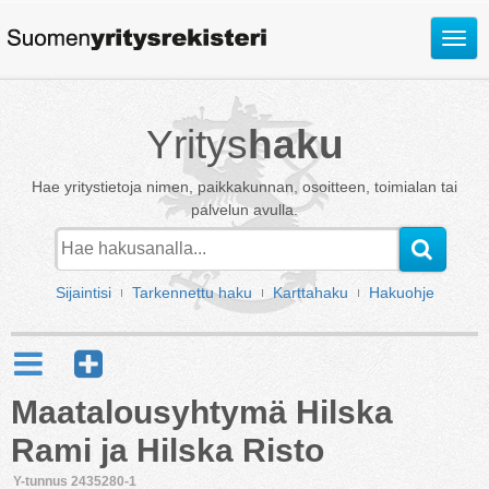
Avaa
valik
Yritys
haku
Hae yritystietoja nimen, paikkakunnan, osoitteen, toimialan tai
palvelun avulla.
Sijaintisi
Tarkennettu haku
Karttahaku
Hakuohje
Maatalousyhtymä Hilska
Rami ja Hilska Risto
Y-tunnus 2435280-1