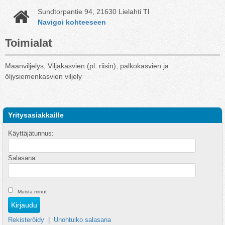
Sundtorpantie 94, 21630 Lielahti Tl
Navigoi kohteeseen
Toimialat
Maanviljelys, Viljakasvien (pl. riisin), palkokasvien ja
öljysiemenkasvien viljely
Yritysasiakkaille
Käyttäjätunnus:
Salasana:
Muista minut
Rekisteröidy
|
Unohtuiko salasana