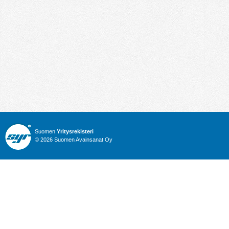
Suomen
Yritysrekisteri
© 2026 Suomen Avainsanat Oy
Info
Julkiset hankinnat
Yritysrekisteri
Talous
Karttahaku
Nimitysuutiset