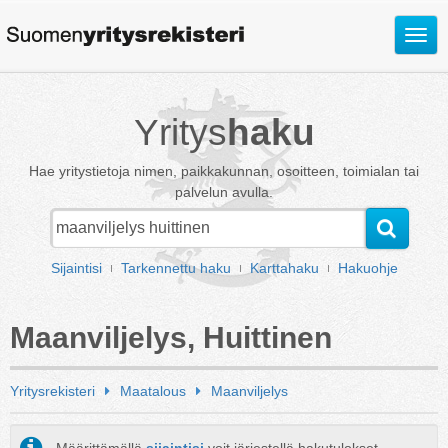
Avaa
valik
Yritys
haku
Hae yritystietoja nimen, paikkakunnan, osoitteen, toimialan tai
palvelun avulla.
Sijaintisi
Tarkennettu haku
Karttahaku
Hakuohje
Maanviljelys, Huittinen
Yritysrekisteri
Maatalous
Maanviljelys