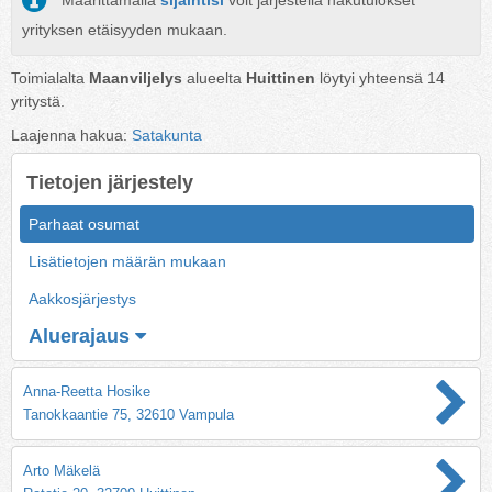
Määrittämällä
sijaintisi
voit järjestellä hakutulokset
yrityksen etäisyyden mukaan.
Toimialalta
Maanviljelys
alueelta
Huittinen
löytyi yhteensä
14
yritystä.
Laajenna hakua:
Satakunta
Tietojen järjestely
Parhaat osumat
Lisätietojen määrän mukaan
Aakkosjärjestys
Aluerajaus
Anna-Reetta Hosike
Tanokkaantie 75, 32610 Vampula
Arto Mäkelä