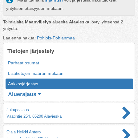
Määrittämällä
sijaintisi
voit järjestellä hakutulokset
yrityksen etäisyyden mukaan.
Toimialalta
Maanviljelys
alueelta
Alavieska
löytyi yhteensä
2
yritystä.
Laajenna hakua:
Pohjois-Pohjanmaa
Tietojen järjestely
Parhaat osumat
Lisätietojen määrän mukaan
Aakkosjärjestys
Aluerajaus
Jukupaalaus
Väätintie 254, 85200 Alavieska
Ojala Heikki Antero