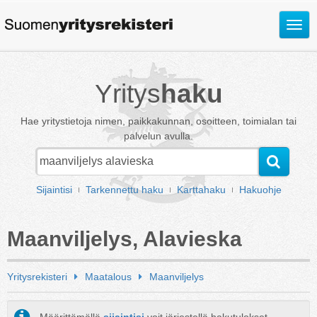
Avaa
valik
Yritys
haku
Hae yritystietoja nimen, paikkakunnan, osoitteen, toimialan tai
palvelun avulla.
Sijaintisi
Tarkennettu haku
Karttahaku
Hakuohje
Maanviljelys, Alavieska
Yritysrekisteri
Maatalous
Maanviljelys