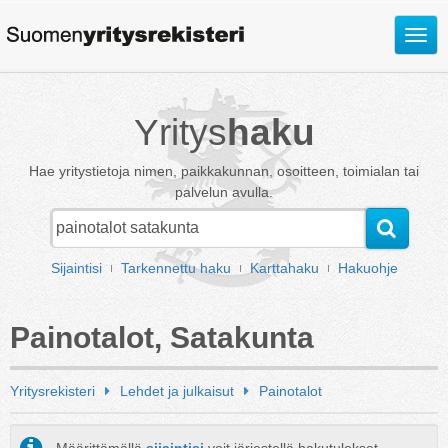
Avaa
valik
Yritys
haku
Hae yritystietoja nimen, paikkakunnan, osoitteen, toimialan tai
palvelun avulla.
Sijaintisi
Tarkennettu haku
Karttahaku
Hakuohje
Painotalot, Satakunta
Yritysrekisteri
Lehdet ja julkaisut
Painotalot