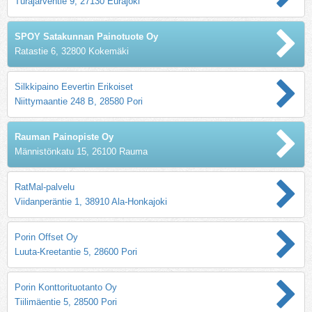
Turajärventie 9, 27130 Eurajoki
SPOY Satakunnan Painotuote Oy
Ratastie 6, 32800 Kokemäki
Silkkipaino Eevertin Erikoiset
Niittymaantie 248 B, 28580 Pori
Rauman Painopiste Oy
Männistönkatu 15, 26100 Rauma
RatMal-palvelu
Viidanperäntie 1, 38910 Ala-Honkajoki
Porin Offset Oy
Luuta-Kreetantie 5, 28600 Pori
Porin Konttorituotanto Oy
Tiilimäentie 5, 28500 Pori