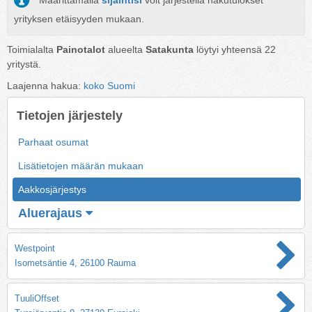
Määrittämällä
sijaintisi
voit järjestellä hakutulokset
yrityksen etäisyyden mukaan.
Toimialalta
Painotalot
alueelta
Satakunta
löytyi yhteensä
22
yritystä.
Laajenna hakua:
koko Suomi
Tietojen järjestely
Parhaat osumat
Lisätietojen määrän mukaan
Aakkosjärjestys
Aluerajaus
Westpoint
Isometsäntie 4, 26100 Rauma
TuuliOffset