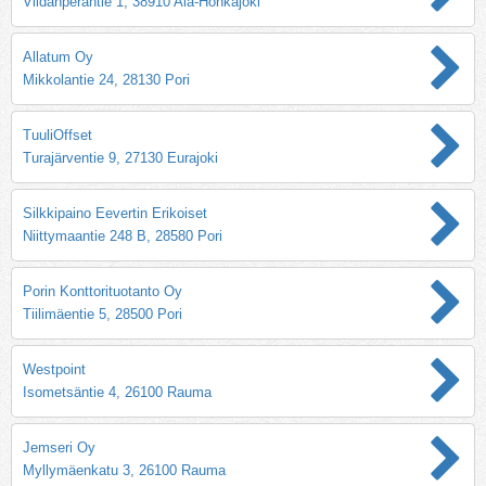
Viidanperäntie 1, 38910 Ala-Honkajoki
Allatum Oy
Mikkolantie 24, 28130 Pori
TuuliOffset
Turajärventie 9, 27130 Eurajoki
Silkkipaino Eevertin Erikoiset
Niittymaantie 248 B, 28580 Pori
Porin Konttorituotanto Oy
Tiilimäentie 5, 28500 Pori
Westpoint
Isometsäntie 4, 26100 Rauma
Jemseri Oy
Myllymäenkatu 3, 26100 Rauma