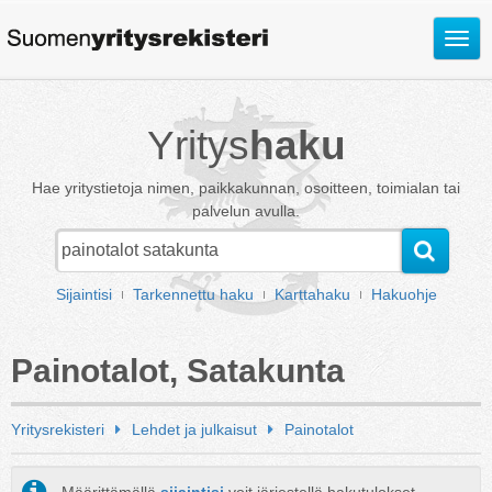
Avaa
valik
Yritys
haku
Hae yritystietoja nimen, paikkakunnan, osoitteen, toimialan tai
palvelun avulla.
Sijaintisi
Tarkennettu haku
Karttahaku
Hakuohje
Painotalot, Satakunta
Yritysrekisteri
Lehdet ja julkaisut
Painotalot