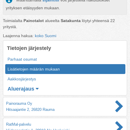
Määrittämällä
sijaintisi
voit järjestellä hakutulokset
yrityksen etäisyyden mukaan.
Toimialalta
Painotalot
alueelta
Satakunta
löytyi yhteensä
22
yritystä.
Laajenna hakua:
koko Suomi
Tietojen järjestely
Parhaat osumat
Lisätietojen määrän mukaan
Aakkosjärjestys
Aluerajaus
Painorauma Oy
Hitsaajantie 2, 26820 Rauma
RatMal-palvelu