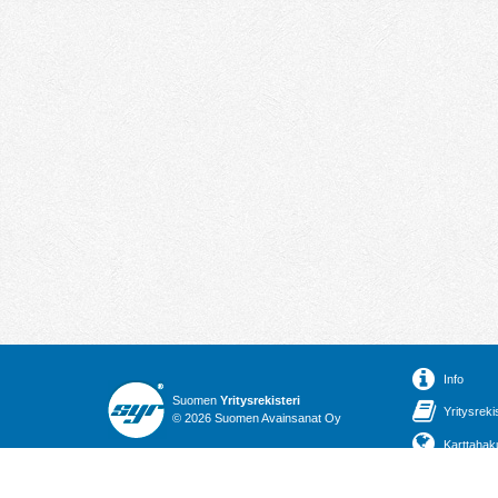
Info
Suomen
Yritysrekisteri
Yritysreki
© 2026 Suomen Avainsanat Oy
Karttahak