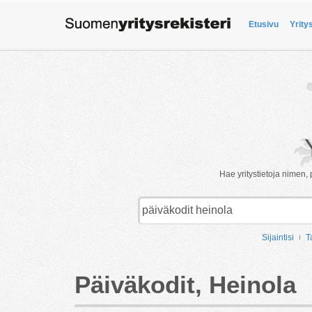
Etusivu
Yrity
Hae yritystietoja nimen, 
Sijaintisi
T
Päiväkodit, Heinola