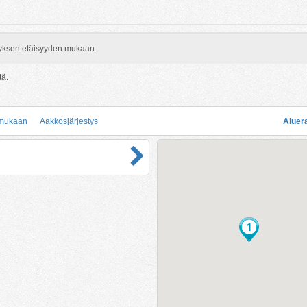
rityksen etäisyyden mukaan.
tä.
 mukaan
Aakkosjärjestys
Aluer