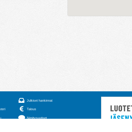
Julkiset hankinnat
steri
Talous
u
Nimitysuutiset