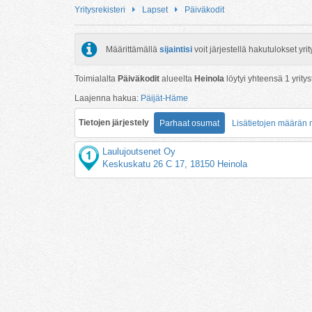
Yritysrekisteri
Lapset
Päiväkodit
Määrittämällä
sijaintisi
voit järjestellä hakutulokset y
Toimialalta
Päiväkodit
alueelta
Heinola
löytyi yhteensä
1
yritys
Laajenna hakua:
Päijät-Häme
Tietojen järjestely
Parhaat osumat
Lisätietojen määrän
Laulujoutsenet Oy
Keskuskatu 26 C 17, 18150 Heinola