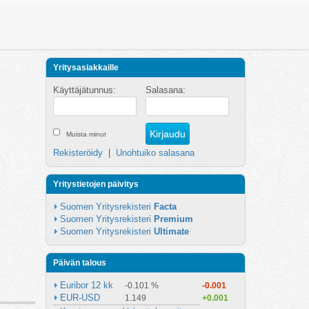
Yritysasiakkaille
Käyttäjätunnus:
Salasana:
Muista minut
Rekisteröidy
|
Unohtuiko salasana
Yritystietojen päivitys
Suomen Yritysrekisteri 
Facta
Suomen Yritysrekisteri 
Premium
Suomen Yritysrekisteri 
Ultimate
Päivän talous
Euribor 12 kk
-0.101 %
-0.001
EUR-USD
1.149
+0.001