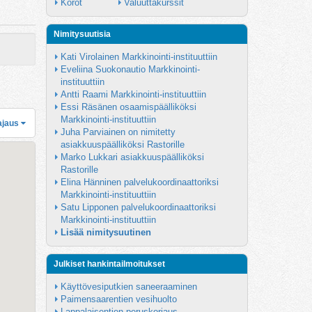
Korot
Valuuttakurssit
Nimitysuutisia
Kati Virolainen Markkinointi-instituuttiin
Eveliina Suokonautio Markkinointi-
instituuttiin
Antti Raami Markkinointi-instituuttiin
Essi Räsänen osaamispäälliköksi 
Markkinointi-instituuttiin
ajaus
Juha Parviainen on nimitetty 
asiakkuuspäälliköksi Rastorille
Marko Lukkari asiakkuuspäälliköksi 
Rastorille
Elina Hänninen palvelukoordinaattoriksi 
Markkinointi-instituuttiin
Satu Lipponen palvelukoordinaattoriksi 
Markkinointi-instituuttiin
Lisää nimitysuutinen
Julkiset hankintailmoitukset
Käyttövesiputkien saneeraaminen
Paimensaarentien vesihuolto
Lappalaisentien peruskorjaus