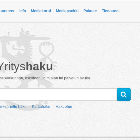
stuotteet
Info
Mediakortti
Mediapankki
Palaute
Tiedotteet
Yritys
haku
paikkakunnan, osoitteen, toimialan tai palvelun avulla.
arkennettu haku
Karttahaku
Hakuohje