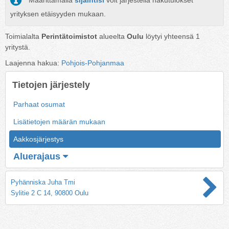
Määrittämällä
sijaintisi
voit järjestellä hakutulokset
yrityksen etäisyyden mukaan.
Toimialalta
Perintätoimistot
alueelta
Oulu
löytyi yhteensä
1
yritystä.
Laajenna hakua:
Pohjois-Pohjanmaa
Tietojen järjestely
Parhaat osumat
Lisätietojen määrän mukaan
Aakkosjärjestys
Aluerajaus
Pyhänniska Juha Tmi
Sylitie 2 C 14, 90800 Oulu