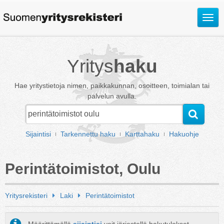
Avaa
valik
Yritys
haku
Hae yritystietoja nimen, paikkakunnan, osoitteen, toimialan tai
palvelun avulla.
Sijaintisi
Tarkennettu haku
Karttahaku
Hakuohje
Perintätoimistot, Oulu
Yritysrekisteri
Laki
Perintätoimistot