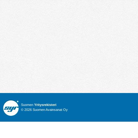
Suomen
Yritysrekisteri
© 2026 Suomen Avainsanat Oy
Info
Julkiset hankinnat
Yritysrekisteri
Talous