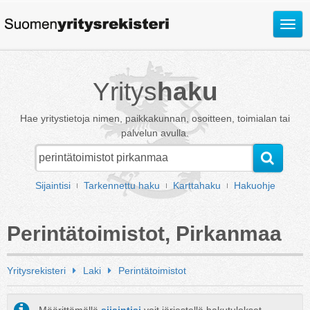
Avaa
valik
Yritys
haku
Hae yritystietoja nimen, paikkakunnan, osoitteen, toimialan tai
palvelun avulla.
Sijaintisi
Tarkennettu haku
Karttahaku
Hakuohje
Perintätoimistot, Pirkanmaa
Yritysrekisteri
Laki
Perintätoimistot