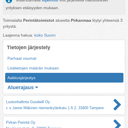
Määrittämällä
sijaintisi
voit järjestellä hakutulokset
yrityksen etäisyyden mukaan.
Toimialalta
Perintätoimistot
alueelta
Pirkanmaa
löytyi yhteensä
3
yritystä.
Laajenna hakua:
koko Suomi
Tietojen järjestely
Parhaat osumat
Lisätietojen määrän mukaan
Aakkosjärjestys
Aluerajaus
Luotonhallinta Goodwill Oy
c o Janne Mäkinen niemenkylänkatu 1 A 2, 33400 Tampere
Pirkan Perintä Oy