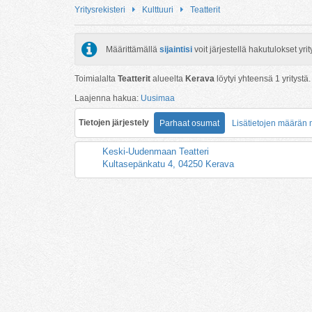
Yritysrekisteri
Kulttuuri
Teatterit
Määrittämällä
sijaintisi
voit järjestellä hakutulokset y
Toimialalta
Teatterit
alueelta
Kerava
löytyi yhteensä
1
yritystä.
Laajenna hakua:
Uusimaa
Tietojen järjestely
Parhaat osumat
Lisätietojen määrän
Keski-Uudenmaan Teatteri
Kultasepänkatu 4, 04250 Kerava