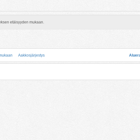
rityksen etäisyyden mukaan.
 mukaan
Aakkosjärjestys
Aluer