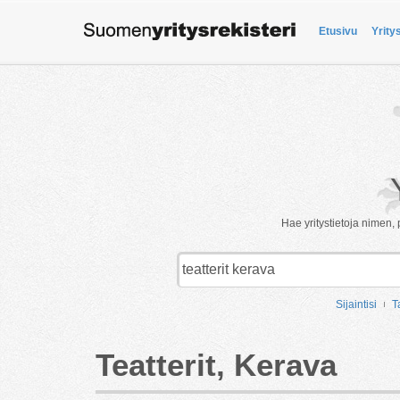
Etusivu
Yrity
Hae yritystietoja nimen, 
Sijaintisi
T
Teatterit, Kerava