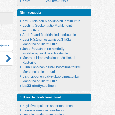
Korot
Valuuttakurssit
Nimitysuutisia
Kati Virolainen Markkinointi-instituuttiin
Eveliina Suokonautio Markkinointi-
instituuttiin
Antti Raami Markkinointi-instituuttiin
Essi Räsänen osaamispäälliköksi 
Markkinointi-instituuttiin
ajaus
Juha Parviainen on nimitetty 
asiakkuuspäälliköksi Rastorille
Marko Lukkari asiakkuuspäälliköksi 
Rastorille
Elina Hänninen palvelukoordinaattoriksi 
Markkinointi-instituuttiin
Satu Lipponen palvelukoordinaattoriksi 
Markkinointi-instituuttiin
Lisää nimitysuutinen
Julkiset hankintailmoitukset
Käyttövesiputkien saneeraaminen
Paimensaarentien vesihuolto
Lappalaisentien peruskorjaus