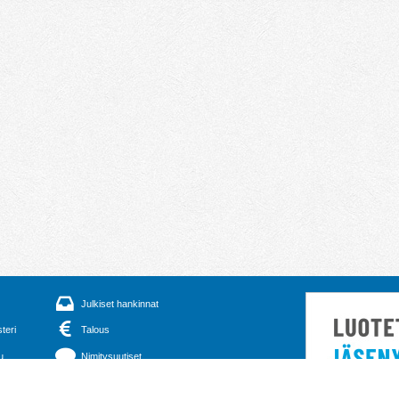
Julkiset hankinnat
steri
Talous
u
Nimitysuutiset