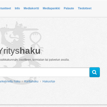
stuotteet
Info
Mediakortti
Mediapankki
Palaute
Tiedotteet
Yritys
haku
paikkakunnan, osoitteen, toimialan tai palvelun avulla.
arkennettu haku
Karttahaku
Hakuohje