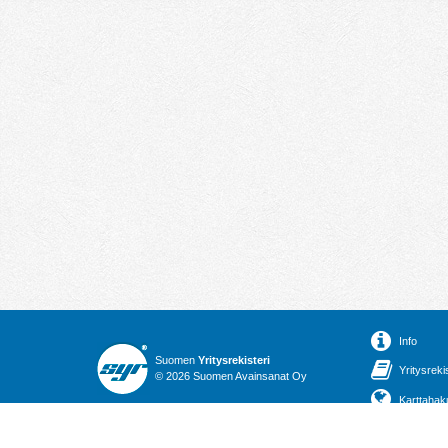
Info
Suomen
Yritysrekisteri
Yritysreki
© 2026 Suomen Avainsanat Oy
Karttahak