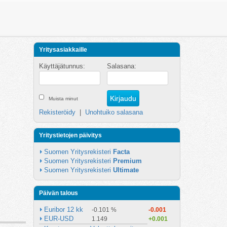
Yritysasiakkaille
Käyttäjätunnus:
Salasana:
Muista minut
Rekisteröidy
|
Unohtuiko salasana
Yritystietojen päivitys
Suomen Yritysrekisteri 
Facta
Suomen Yritysrekisteri 
Premium
Suomen Yritysrekisteri 
Ultimate
Päivän talous
Euribor 12 kk
-0.101 %
-0.001
EUR-USD
1.149
+0.001