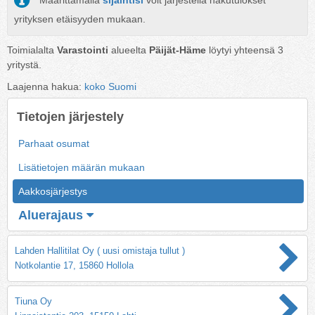
Määrittämällä
sijaintisi
voit järjestellä hakutulokset
yrityksen etäisyyden mukaan.
Toimialalta
Varastointi
alueelta
Päijät-Häme
löytyi yhteensä
3
yritystä.
Laajenna hakua:
koko Suomi
Tietojen järjestely
Parhaat osumat
Lisätietojen määrän mukaan
Aakkosjärjestys
Aluerajaus
Lahden Hallitilat Oy ( uusi omistaja tullut )
Notkolantie 17, 15860 Hollola
Tiuna Oy