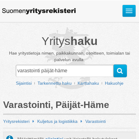
Avaa
valik
Yritys
haku
Hae yritystietoja nimen, paikkakunnan, osoitteen, toimialan tai
palvelun avulla.
Sijaintisi
Tarkennettu haku
Karttahaku
Hakuohje
Varastointi, Päijät-Häme
Yritysrekisteri
Kuljetus ja logistiikka
Varastointi