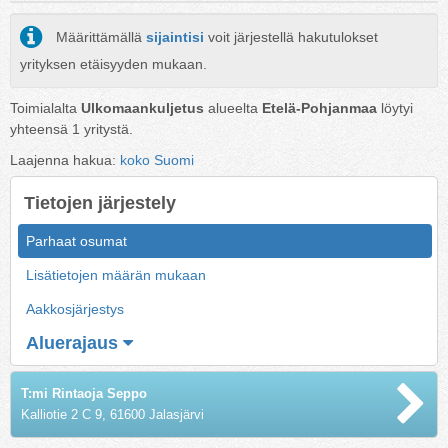
Määrittämällä
sijaintisi
voit järjestellä hakutulokset
yrityksen etäisyyden mukaan.
Toimialalta
Ulkomaankuljetus
alueelta
Etelä-Pohjanmaa
löytyi
yhteensä
1
yritystä.
Laajenna hakua:
koko Suomi
Tietojen järjestely
Parhaat osumat
Lisätietojen määrän mukaan
Aakkosjärjestys
Aluerajaus
T:mi Rintaoja Seppo
Kalliotie 2 C 9, 61600 Jalasjärvi