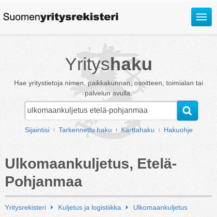
Avaa
valik
Yritys
haku
Hae yritystietoja nimen, paikkakunnan, osoitteen, toimialan tai
palvelun avulla.
Sijaintisi
Tarkennettu haku
Karttahaku
Hakuohje
Ulkomaankuljetus, Etelä-
Pohjanmaa
Yritysrekisteri
Kuljetus ja logistiikka
Ulkomaankuljetus