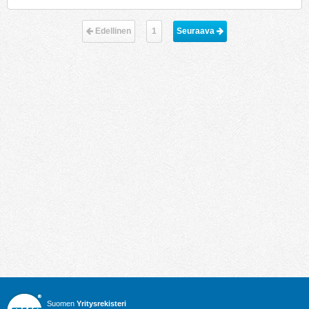
Edellinen
1
Seuraava 
Suomen
Yritysrekisteri