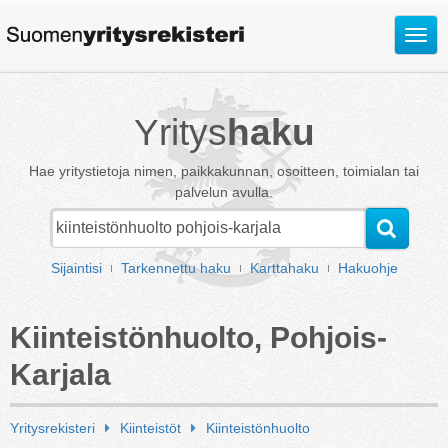
Avaa
valik
Yritys
haku
Hae yritystietoja nimen, paikkakunnan, osoitteen, toimialan tai
palvelun avulla.
Sijaintisi
Tarkennettu haku
Karttahaku
Hakuohje
Kiinteistönhuolto, Pohjois-
Karjala
Yritysrekisteri
Kiinteistöt
Kiinteistönhuolto