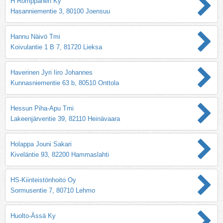
H Romppanen Ky
Hasanniementie 3, 80100 Joensuu
Hannu Näivö Tmi
Koivulantie 1 B 7, 81720 Lieksa
Haverinen Jyri Iiro Johannes
Kunnasniementie 63 b, 80510 Onttola
Hessun Piha-Apu Tmi
Lakeenjärventie 39, 82110 Heinävaara
Holappa Jouni Sakari
Kiveläntie 93, 82200 Hammaslahti
HS-Kiinteistönhoito Oy
Sormusentie 7, 80710 Lehmo
Huolto-Ässä Ky