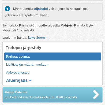
Määrittämällä
sijaintisi
voit järjestellä hakutulokset
yrityksen etäisyyden mukaan.
Toimialalta
Kiinteistönhuolto
alueelta
Pohjois-Karjala
löytyi
yhteensä
152
yritystä.
Laajenna hakua:
koko Suomi
Tietojen järjestely
Parhaat osumat
Lisätietojen määrän mukaan
Aakkosjärjestys
Aluerajaus
Helppi Pete tmi
c/o Petri Nykänen Puolukkapolku 16, 80400 Ylämylly