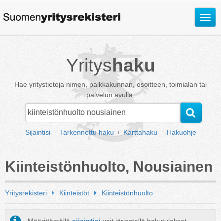
Avaa
valik
Yritys
haku
Hae yritystietoja nimen, paikkakunnan, osoitteen, toimialan tai
palvelun avulla.
Sijaintisi
Tarkennettu haku
Karttahaku
Hakuohje
Kiinteistönhuolto, Nousiainen
Yritysrekisteri
Kiinteistöt
Kiinteistönhuolto