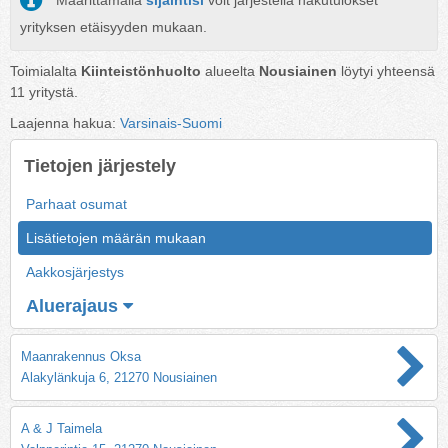
Määrittämällä
sijaintisi
voit järjestellä hakutulokset
yrityksen etäisyyden mukaan.
Toimialalta
Kiinteistönhuolto
alueelta
Nousiainen
löytyi yhteensä
11
yritystä.
Laajenna hakua:
Varsinais-Suomi
Tietojen järjestely
Parhaat osumat
Lisätietojen määrän mukaan
Aakkosjärjestys
Aluerajaus
Maanrakennus Oksa
Alakylänkuja 6, 21270 Nousiainen
A & J Taimela