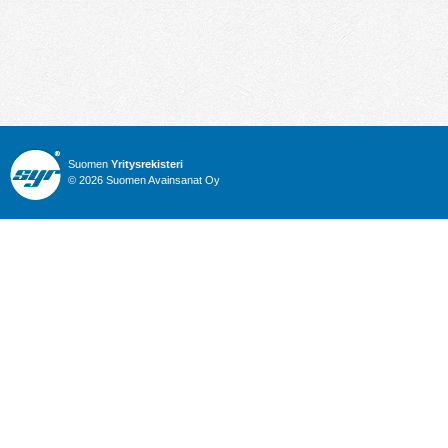
Suomen
Yritysrekisteri
© 2026 Suomen Avainsanat Oy
Info
Julkiset hankinnat
Yritysrekisteri
Talous
Karttahaku
Nimitysuutiset