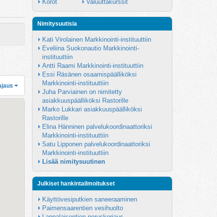
Korot
Valuuttakurssit
Nimitysuutisia
Kati Virolainen Markkinointi-instituuttiin
Eveliina Suokonautio Markkinointi-
instituuttiin
Antti Raami Markkinointi-instituuttiin
Essi Räsänen osaamispäälliköksi 
Markkinointi-instituuttiin
ajaus
Juha Parviainen on nimitetty 
asiakkuuspäälliköksi Rastorille
Marko Lukkari asiakkuuspäälliköksi 
Rastorille
Elina Hänninen palvelukoordinaattoriksi 
Markkinointi-instituuttiin
Satu Lipponen palvelukoordinaattoriksi 
Markkinointi-instituuttiin
Lisää nimitysuutinen
Julkiset hankintailmoitukset
Käyttövesiputkien saneeraaminen
Paimensaarentien vesihuolto
Lappalaisentien peruskorjaus