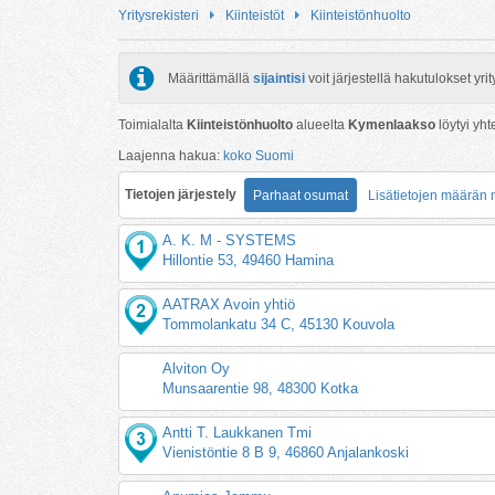
Yritysrekisteri
Kiinteistöt
Kiinteistönhuolto
Määrittämällä
sijaintisi
voit järjestellä hakutulokset y
Toimialalta
Kiinteistönhuolto
alueelta
Kymenlaakso
löytyi yh
Laajenna hakua:
koko Suomi
Tietojen järjestely
Parhaat osumat
Lisätietojen määrän
A. K. M - SYSTEMS
Hillontie 53, 49460 Hamina
AATRAX Avoin yhtiö
Tommolankatu 34 C, 45130 Kouvola
Alviton Oy
Munsaarentie 98, 48300 Kotka
Antti T. Laukkanen Tmi
Vienistöntie 8 B 9, 46860 Anjalankoski