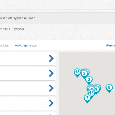
rityksen etäisyyden mukaan.
teensä
110
yritystä.
 mukaan
Aakkosjärjestys
Aluer