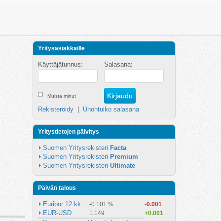
Yritysasiakkaille
Käyttäjätunnus:
Salasana:
Muista minut
Rekisteröidy
|
Unohtuiko salasana
Yritystietojen päivitys
Suomen Yritysrekisteri 
Facta
Suomen Yritysrekisteri 
Premium
Suomen Yritysrekisteri 
Ultimate
Päivän talous
Euribor 12 kk
-0.101 %
-0.001
EUR-USD
1.149
+0.001