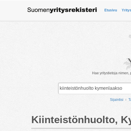
Etusivu
Yrity
Hae yritystietoja nimen, 
Sijaintisi
T
Kiinteistönhuolto, 