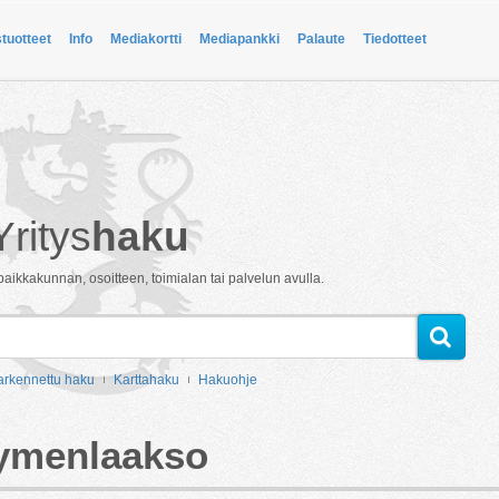
stuotteet
Info
Mediakortti
Mediapankki
Palaute
Tiedotteet
Yritys
haku
paikkakunnan, osoitteen, toimialan tai palvelun avulla.
arkennettu haku
Karttahaku
Hakuohje
Kymenlaakso