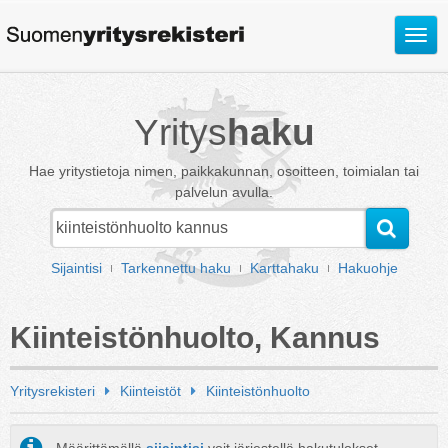
Avaa
valik
Yritys
haku
Hae yritystietoja nimen, paikkakunnan, osoitteen, toimialan tai
palvelun avulla.
Sijaintisi
Tarkennettu haku
Karttahaku
Hakuohje
Kiinteistönhuolto, Kannus
Yritysrekisteri
Kiinteistöt
Kiinteistönhuolto