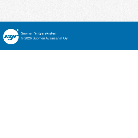
Suomen
Yritysrekisteri
© 2026 Suomen Avainsanat Oy
Info
Julkiset hankinnat
Yritysrekisteri
Talous
Karttahaku
Nimitysuutiset