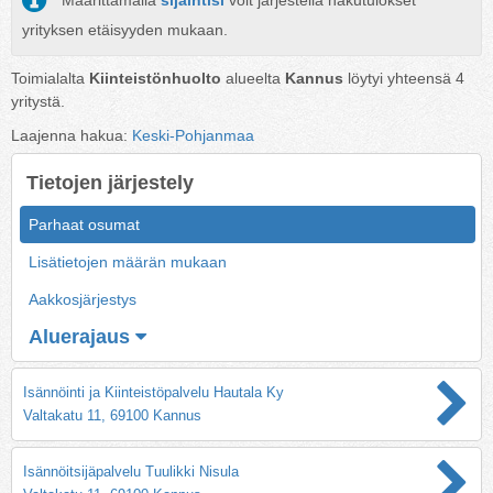
Määrittämällä
sijaintisi
voit järjestellä hakutulokset
yrityksen etäisyyden mukaan.
Toimialalta
Kiinteistönhuolto
alueelta
Kannus
löytyi yhteensä
4
yritystä.
Laajenna hakua:
Keski-Pohjanmaa
Tietojen järjestely
Parhaat osumat
Lisätietojen määrän mukaan
Aakkosjärjestys
Aluerajaus
Isännöinti ja Kiinteistöpalvelu Hautala Ky
Valtakatu 11, 69100 Kannus
Isännöitsijäpalvelu Tuulikki Nisula