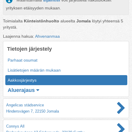
Määrittämällä
sijaintisi
voit järjestellä hakutulokset
yrityksen etäisyyden mukaan.
Toimialalta
Kiinteistönhuolto
alueelta
Jomala
löytyi yhteensä
5
yritystä.
Laajenna hakua:
Ahvenanmaa
Tietojen järjestely
Parhaat osumat
Lisätietojen määrän mukaan
Aakkosjärjestys
Aluerajaus
Angelicas städservice
Hindersvägen 7, 22150 Jomala
Connys All