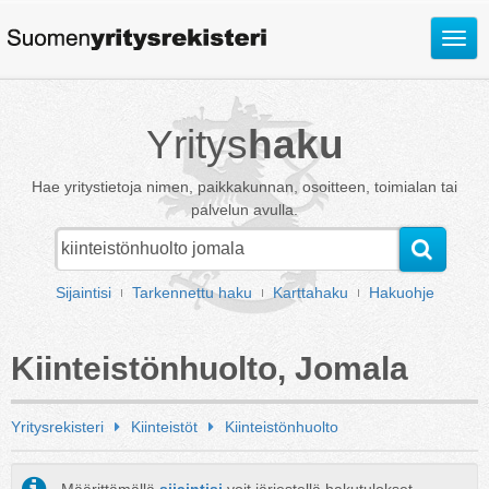
Avaa
valik
Yritys
haku
Hae yritystietoja nimen, paikkakunnan, osoitteen, toimialan tai
palvelun avulla.
Sijaintisi
Tarkennettu haku
Karttahaku
Hakuohje
Kiinteistönhuolto, Jomala
Yritysrekisteri
Kiinteistöt
Kiinteistönhuolto