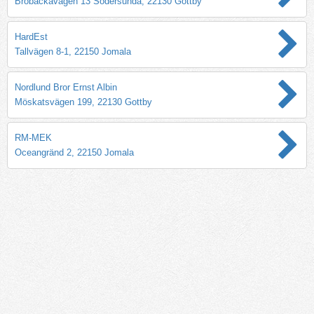
Brobackavägen 13 Södersunda, 22130 Gottby
HardEst
Tallvägen 8-1, 22150 Jomala
Nordlund Bror Ernst Albin
Möskatsvägen 199, 22130 Gottby
RM-MEK
Oceangränd 2, 22150 Jomala