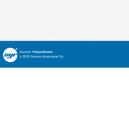
Suomen
Yritysrekisteri
© 2026 Suomen Avainsanat Oy
Info
Julkiset hankinnat
Yritysrekisteri
Talous
Karttahaku
Nimitysuutiset