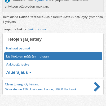
Määrittämällä
sijaintisi
voit järjestellä hakutulokset
yrityksen etäisyyden mukaan.
Toimialalta
Lannoiteteollisuus
alueelta
Satakunta
löytyi yhteensä
1
yritystä.
Laajenna hakua:
koko Suomi
Tietojen järjestely
Parhaat osumat
Lisätietojen määrän mukaan
Aakkosjärjestys
Aluerajaus
Clean Energy Oy Finland
Siikaistentie 126 Uusihonko Hannu, 38950 Honkajoki