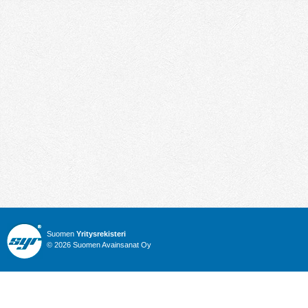
Suomen
Yritysrekisteri
© 2026 Suomen Avainsanat Oy
Info
Julkiset hankinnat
Yritysrekisteri
Talous