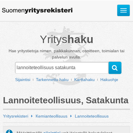
Avaa
valik
Yritys
haku
Hae yritystietoja nimen, paikkakunnan, osoitteen, toimialan tai
palvelun avulla.
Sijaintisi
Tarkennettu haku
Karttahaku
Hakuohje
Lannoiteteollisuus, Satakunta
Yritysrekisteri
Kemianteollisuus
Lannoiteteollisuus