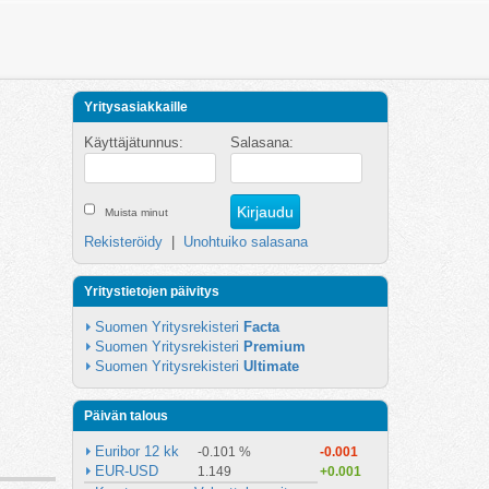
Yritysasiakkaille
Käyttäjätunnus:
Salasana:
Muista minut
Rekisteröidy
|
Unohtuiko salasana
Yritystietojen päivitys
Suomen Yritysrekisteri 
Facta
Suomen Yritysrekisteri 
Premium
Suomen Yritysrekisteri 
Ultimate
Päivän talous
Euribor 12 kk
-0.101 %
-0.001
EUR-USD
1.149
+0.001