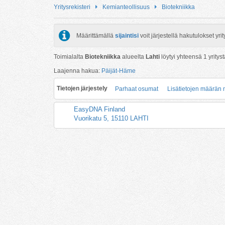
Yritysrekisteri
Kemianteollisuus
Biotekniikka
Määrittämällä
sijaintisi
voit järjestellä hakutulokset y
Toimialalta
Biotekniikka
alueelta
Lahti
löytyi yhteensä
1
yrityst
Laajenna hakua:
Päijät-Häme
Tietojen järjestely
Parhaat osumat
Lisätietojen määrän
EasyDNA Finland
Vuorikatu 5, 15110 LAHTI