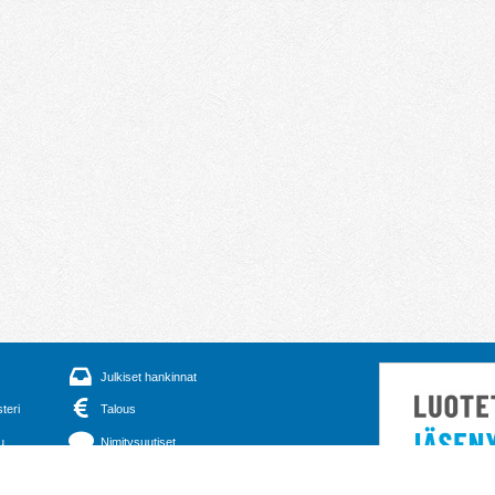
Julkiset hankinnat
steri
Talous
u
Nimitysuutiset