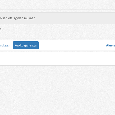
rityksen etäisyyden mukaan.
ä.
 mukaan
Aakkosjärjestys
Aluer