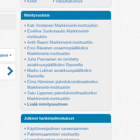
Korot
Valuuttakurssit
Nimitysuutisia
Kati Virolainen Markkinointi-instituuttiin
Eveliina Suokonautio Markkinointi-
instituuttiin
Antti Raami Markkinointi-instituuttiin
Essi Räsänen osaamispäälliköksi 
Markkinointi-instituuttiin
ajaus
Juha Parviainen on nimitetty 
asiakkuuspäälliköksi Rastorille
Marko Lukkari asiakkuuspäälliköksi 
Rastorille
Elina Hänninen palvelukoordinaattoriksi 
Markkinointi-instituuttiin
Satu Lipponen palvelukoordinaattoriksi 
Markkinointi-instituuttiin
Lisää nimitysuutinen
Julkiset hankintailmoitukset
Käyttövesiputkien saneeraaminen
Paimensaarentien vesihuolto
Lappalaisentien peruskorjaus