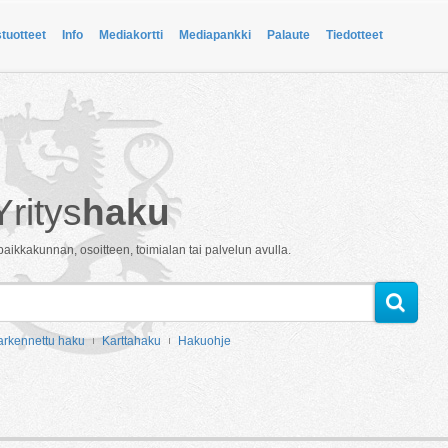
stuotteet
Info
Mediakortti
Mediapankki
Palaute
Tiedotteet
Yritys
haku
paikkakunnan, osoitteen, toimialan tai palvelun avulla.
arkennettu haku
Karttahaku
Hakuohje