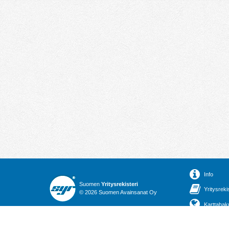
Info
Suomen
Yritysrekisteri
Yritysreki
© 2026 Suomen Avainsanat Oy
Karttahak