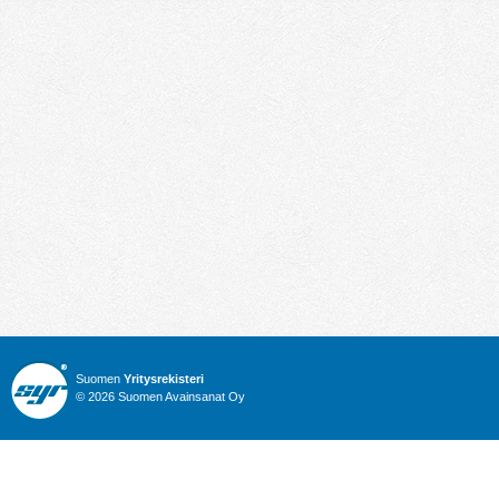
Suomen
Yritysrekisteri
© 2026 Suomen Avainsanat Oy
Info
Julkiset hankinnat
Yritysrekisteri
Talous