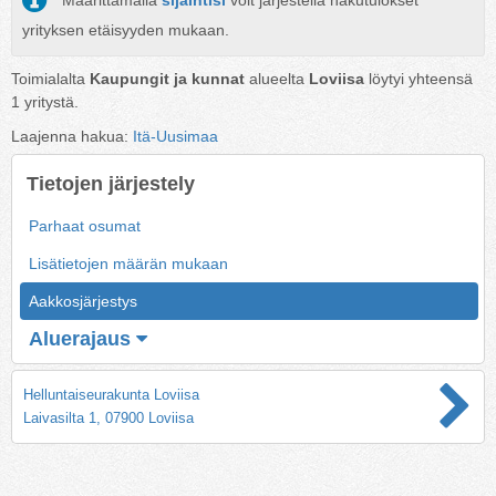
Määrittämällä
sijaintisi
voit järjestellä hakutulokset
yrityksen etäisyyden mukaan.
Toimialalta
Kaupungit ja kunnat
alueelta
Loviisa
löytyi yhteensä
1
yritystä.
Laajenna hakua:
Itä-Uusimaa
Tietojen järjestely
Parhaat osumat
Lisätietojen määrän mukaan
Aakkosjärjestys
Aluerajaus
Helluntaiseurakunta Loviisa
Laivasilta 1, 07900 Loviisa