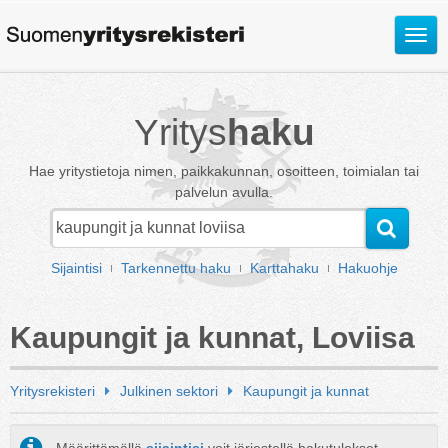
Avaa
valik
Yritys
haku
Hae yritystietoja nimen, paikkakunnan, osoitteen, toimialan tai
palvelun avulla.
Sijaintisi
Tarkennettu haku
Karttahaku
Hakuohje
Kaupungit ja kunnat, Loviisa
Yritysrekisteri
Julkinen sektori
Kaupungit ja kunnat