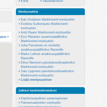
Korot
Valuuttakurssit
Nimitysuutisia
Kati Virolainen Markkinointi-instituuttiin
Eveliina Suokonautio Markkinointi-
instituuttiin
Antti Raami Markkinointi-instituuttiin
Essi Räsänen osaamispäälliköksi 
ajaus
Markkinointi-instituuttiin
Juha Parviainen on nimitetty 
asiakkuuspäälliköksi Rastorille
Marko Lukkari asiakkuuspäälliköksi 
Rastorille
Elina Hänninen palvelukoordinaattoriksi 
Markkinointi-instituuttiin
Satu Lipponen palvelukoordinaattoriksi 
Markkinointi-instituuttiin
Lisää nimitysuutinen
Julkiset hankintailmoitukset
Käyttövesiputkien saneeraaminen
Paimensaarentien vesihuolto
Lappalaisentien peruskorjaus