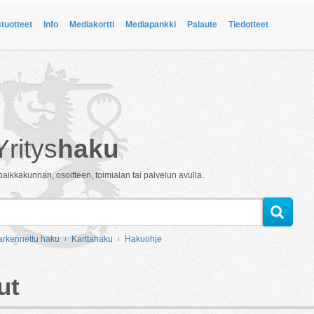
stuotteet
Info
Mediakortti
Mediapankki
Palaute
Tiedotteet
Yritys
haku
paikkakunnan, osoitteen, toimialan tai palvelun avulla.
arkennettu haku
Karttahaku
Hakuohje
ut