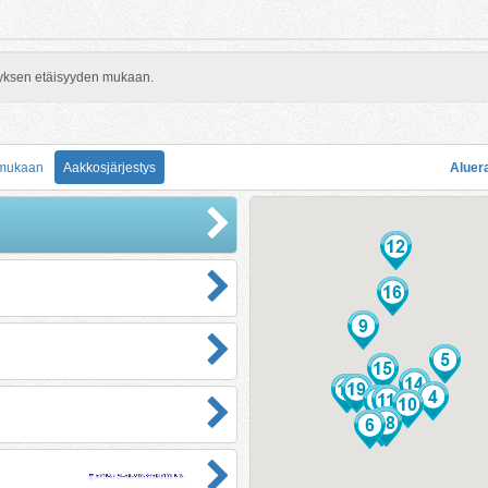
rityksen etäisyyden mukaan.
 mukaan
Aakkosjärjestys
Aluer