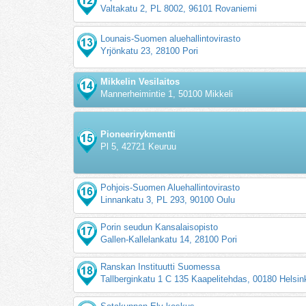
Valtakatu 2, PL 8002, 96101 Rovaniemi
Lounais-Suomen aluehallintovirasto
Yrjönkatu 23, 28100 Pori
Mikkelin Vesilaitos
Mannerheimintie 1, 50100 Mikkeli
Pioneerirykmentti
Pl 5, 42721 Keuruu
Pohjois-Suomen Aluehallintovirasto
Linnankatu 3, PL 293, 90100 Oulu
Porin seudun Kansalaisopisto
Gallen-Kallelankatu 14, 28100 Pori
Ranskan Instituutti Suomessa
Tallberginkatu 1 C 135 Kaapelitehdas, 00180 Helsin