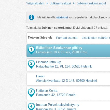
Yritysrekisteri
Julkinen sektori
Julkinen sektori, muut
Määrittämällä
sijaintisi
voit järjestellä hakutulokset y
Toimialalta
Julkinen sektori, muut
löytyi yhteensä
27
yritystä.
Tietojen järjestely
Parhaat osumat
Lisätietojen määrän
Eläkeliiton Satakunnan piiri ry
Länsipuisto 18 A VII krs, 28100 Pori
Finnmap Infra Oy
Ratapihantie 11, PL 114, 00520 Helsinki
Haron
Aleksiskivenkatu 12 D 148, 00500 Helsinki
Hattulan Kunta
Parolantie 42, 13720 Parola
Imatran Palvelutaloyhdistys ry
Kauppakatu 3, 55120 Imatra