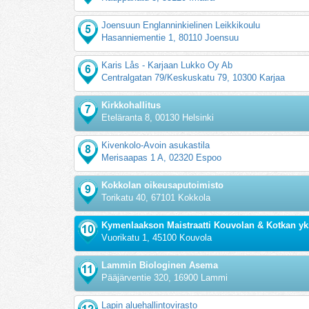
Joensuun Englanninkielinen Leikkikoulu
Hasanniementie 1, 80110 Joensuu
Karis Lås - Karjaan Lukko Oy Ab
Centralgatan 79/Keskuskatu 79, 10300 Karjaa
Kirkkohallitus
Eteläranta 8, 00130 Helsinki
Kivenkolo-Avoin asukastila
Merisaapas 1 A, 02320 Espoo
Kokkolan oikeusaputoimisto
Torikatu 40, 67101 Kokkola
Kymenlaakson Maistraatti Kouvolan & Kotkan yk
Vuorikatu 1, 45100 Kouvola
Lammin Biologinen Asema
Pääjärventie 320, 16900 Lammi
Lapin aluehallintovirasto