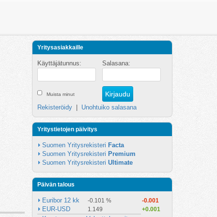
Yritysasiakkaille
Käyttäjätunnus:
Salasana:
Muista minut
Rekisteröidy
|
Unohtuiko salasana
Yritystietojen päivitys
Suomen Yritysrekisteri 
Facta
Suomen Yritysrekisteri 
Premium
Suomen Yritysrekisteri 
Ultimate
Päivän talous
Euribor 12 kk
-0.101 %
-0.001
EUR-USD
1.149
+0.001