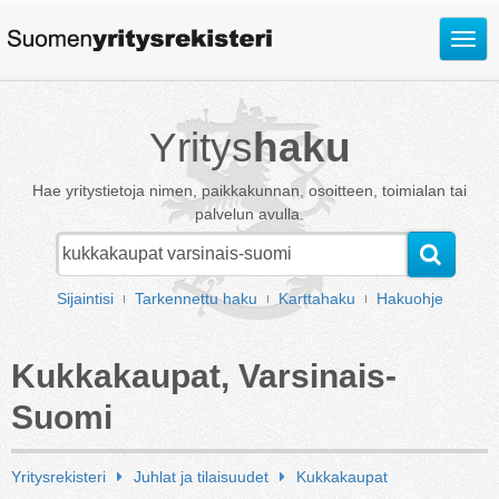
Avaa
valik
Yritys
haku
Hae yritystietoja nimen, paikkakunnan, osoitteen, toimialan tai
palvelun avulla.
Sijaintisi
Tarkennettu haku
Karttahaku
Hakuohje
Kukkakaupat, Varsinais-
Suomi
Yritysrekisteri
Juhlat ja tilaisuudet
Kukkakaupat