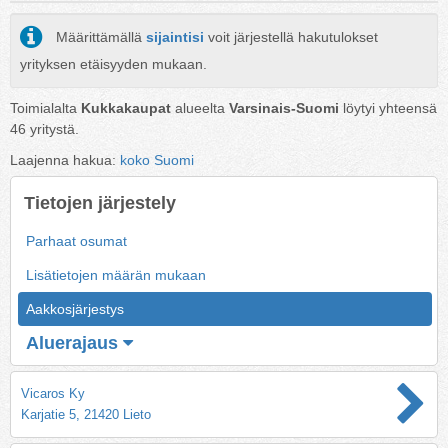
Määrittämällä
sijaintisi
voit järjestellä hakutulokset
yrityksen etäisyyden mukaan.
Toimialalta
Kukkakaupat
alueelta
Varsinais-Suomi
löytyi yhteensä
46
yritystä.
Laajenna hakua:
koko Suomi
Tietojen järjestely
Parhaat osumat
Lisätietojen määrän mukaan
Aakkosjärjestys
Aluerajaus
Vicaros Ky
Karjatie 5, 21420 Lieto