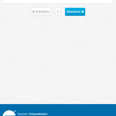
Edellinen
1
Seuraava 
Suomen
Yritysrekisteri