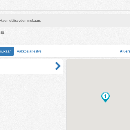
rityksen etäisyyden mukaan.
stä.
 mukaan
Aakkosjärjestys
Aluer