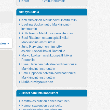
Korot
Valuuttakurssit
Nimitysuutisia
Kati Virolainen Markkinointi-instituuttiin
Eveliina Suokonautio Markkinointi-
instituuttiin
Antti Raami Markkinointi-instituuttiin
Essi Räsänen osaamispäälliköksi 
Markkinointi-instituuttiin
ajaus
Juha Parviainen on nimitetty 
asiakkuuspäälliköksi Rastorille
Marko Lukkari asiakkuuspäälliköksi 
Rastorille
Elina Hänninen palvelukoordinaattoriksi 
Markkinointi-instituuttiin
Satu Lipponen palvelukoordinaattoriksi 
Markkinointi-instituuttiin
Lisää nimitysuutinen
Julkiset hankintailmoitukset
Käyttövesiputkien saneeraaminen
Paimensaarentien vesihuolto
Lappalaisentien peruskorjaus