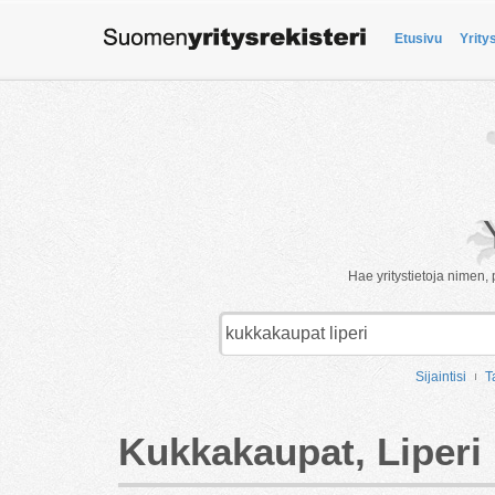
Etusivu
Yrity
Hae yritystietoja nimen, 
Sijaintisi
T
Kukkakaupat, Liperi