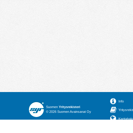
Info
Suomen
Yritysrekisteri
Yritysreki
© 2026 Suomen Avainsanat Oy
Karttahak