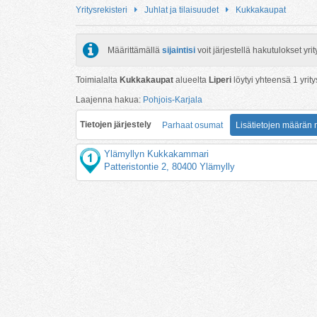
Yritysrekisteri
Juhlat ja tilaisuudet
Kukkakaupat
Määrittämällä
sijaintisi
voit järjestellä hakutulokset y
Toimialalta
Kukkakaupat
alueelta
Liperi
löytyi yhteensä
1
yrity
Laajenna hakua:
Pohjois-Karjala
Tietojen järjestely
Parhaat osumat
Lisätietojen määrän
Ylämyllyn Kukkakammari
Patteristontie 2, 80400 Ylämylly