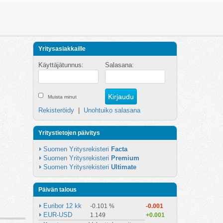
Yritysasiakkaille
Käyttäjätunnus:
Salasana:
Muista minut
Rekisteröidy
|
Unohtuiko salasana
Yritystietojen päivitys
Suomen Yritysrekisteri 
Facta
Suomen Yritysrekisteri 
Premium
Suomen Yritysrekisteri 
Ultimate
Päivän talous
Euribor 12 kk
-0.101 %
-0.001
EUR-USD
1.149
+0.001