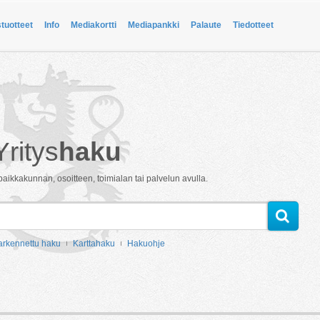
stuotteet
Info
Mediakortti
Mediapankki
Palaute
Tiedotteet
Yritys
haku
paikkakunnan, osoitteen, toimialan tai palvelun avulla.
arkennettu haku
Karttahaku
Hakuohje