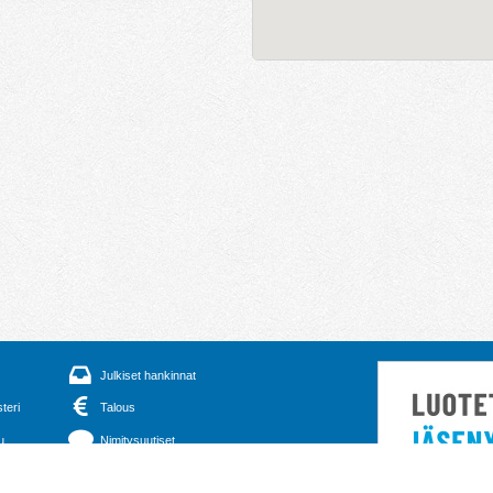
Julkiset hankinnat
steri
Talous
u
Nimitysuutiset