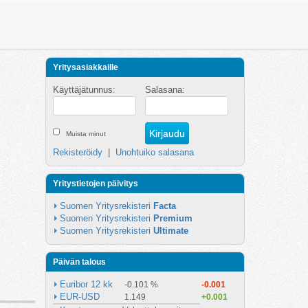
Yritysasiakkaille
Käyttäjätunnus:
Salasana:
Muista minut
Rekisteröidy
|
Unohtuiko salasana
Yritystietojen päivitys
Suomen Yritysrekisteri 
Facta
Suomen Yritysrekisteri 
Premium
Suomen Yritysrekisteri 
Ultimate
Päivän talous
Euribor 12 kk
-0.101 %
-0.001
EUR-USD
1.149
+0.001