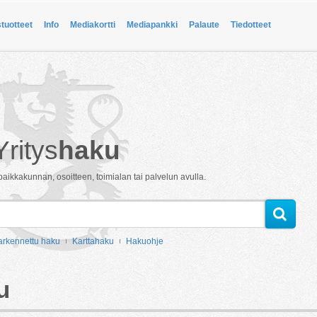
stuotteet
Info
Mediakortti
Mediapankki
Palaute
Tiedotteet
Yritys
haku
paikkakunnan, osoitteen, toimialan tai palvelun avulla.
arkennettu haku
Karttahaku
Hakuohje
u