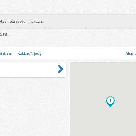
rityksen etäisyyden mukaan.
tystä.
 mukaan
Aakkosjärjestys
Aluer