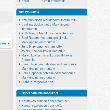
Korot
Valuuttakurssit
Nimitysuutisia
Kati Virolainen Markkinointi-instituuttiin
Eveliina Suokonautio Markkinointi-
instituuttiin
Antti Raami Markkinointi-instituuttiin
Essi Räsänen osaamispäälliköksi 
Markkinointi-instituuttiin
ajaus
Juha Parviainen on nimitetty 
asiakkuuspäälliköksi Rastorille
Marko Lukkari asiakkuuspäälliköksi 
Rastorille
Elina Hänninen palvelukoordinaattoriksi 
Markkinointi-instituuttiin
Satu Lipponen palvelukoordinaattoriksi 
Markkinointi-instituuttiin
Lisää nimitysuutinen
Julkiset hankintailmoitukset
Käyttövesiputkien saneeraaminen
Paimensaarentien vesihuolto
Lappalaisentien peruskorjaus