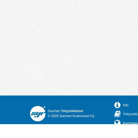
Info
Suomen
Yritysrekisteri
Yritysreki
© 2026 Suomen Avainsanat Oy
Karttahak