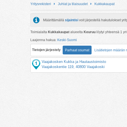
Yritysrekisteri
Juhlat ja tilaisuudet
Kukkakaupat
Määrittämällä
sijaintisi
voit järjestellä hakutulokset y
Toimialalta
Kukkakaupat
alueelta
Keuruu
löytyi yhteensä
1
yri
Laajenna hakua:
Keski-Suomi
Tietojen järjestely
Parhaat osumat
Lisätietojen määrän
Vaajakosken Kukka ja Hautaustoimisto
Vaajakoskentie 119, 40800 Vaajakoski