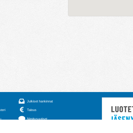
Julkiset hankinnat
steri
Talous
u
Nimitysuutiset