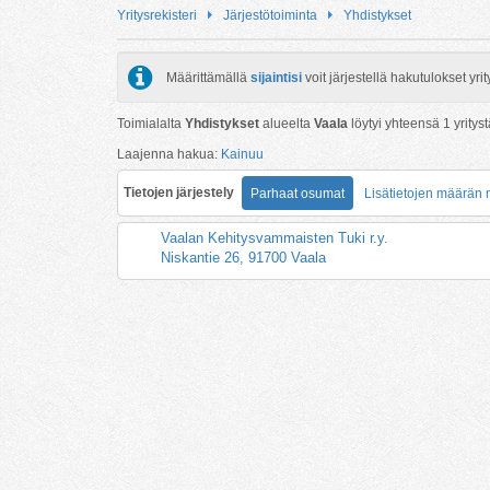
Yritysrekisteri
Järjestötoiminta
Yhdistykset
Määrittämällä
sijaintisi
voit järjestellä hakutulokset y
Toimialalta
Yhdistykset
alueelta
Vaala
löytyi yhteensä
1
yrityst
Laajenna hakua:
Kainuu
Tietojen järjestely
Parhaat osumat
Lisätietojen määrän
Vaalan Kehitysvammaisten Tuki r.y.
Niskantie 26, 91700 Vaala