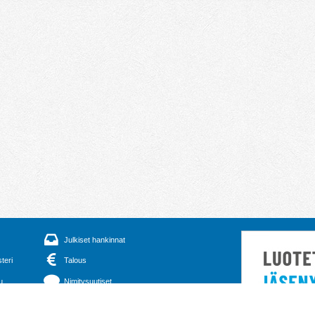
Julkiset hankinnat
steri
Talous
u
Nimitysuutiset