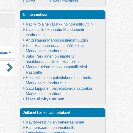
Korot
Valuuttakurssit
Nimitysuutisia
Kati Virolainen Markkinointi-instituuttiin
Eveliina Suokonautio Markkinointi-
instituuttiin
Antti Raami Markkinointi-instituuttiin
Essi Räsänen osaamispäälliköksi 
Markkinointi-instituuttiin
ajaus
Juha Parviainen on nimitetty 
asiakkuuspäälliköksi Rastorille
Marko Lukkari asiakkuuspäälliköksi 
Rastorille
Elina Hänninen palvelukoordinaattoriksi 
Markkinointi-instituuttiin
Satu Lipponen palvelukoordinaattoriksi 
Markkinointi-instituuttiin
Lisää nimitysuutinen
Julkiset hankintailmoitukset
Käyttövesiputkien saneeraaminen
Paimensaarentien vesihuolto
Lappalaisentien peruskorjaus