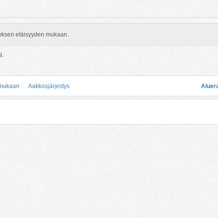
rityksen etäisyyden mukaan.
ä.
 mukaan
Aakkosjärjestys
Aluer