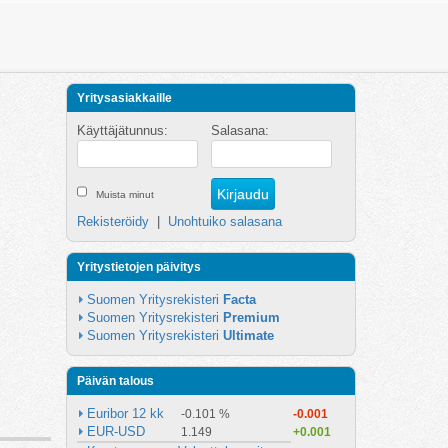
Yritysasiakkaille
Käyttäjätunnus:
Salasana:
Muista minut
Rekisteröidy
|
Unohtuiko salasana
Yritystietojen päivitys
Suomen Yritysrekisteri 
Facta
Suomen Yritysrekisteri 
Premium
Suomen Yritysrekisteri 
Ultimate
Päivän talous
Euribor 12 kk
-0.101 %
-0.001
EUR-USD
1.149
+0.001