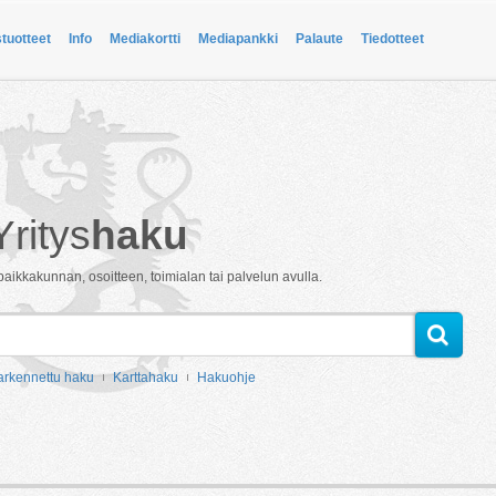
stuotteet
Info
Mediakortti
Mediapankki
Palaute
Tiedotteet
Yritys
haku
paikkakunnan, osoitteen, toimialan tai palvelun avulla.
arkennettu haku
Karttahaku
Hakuohje