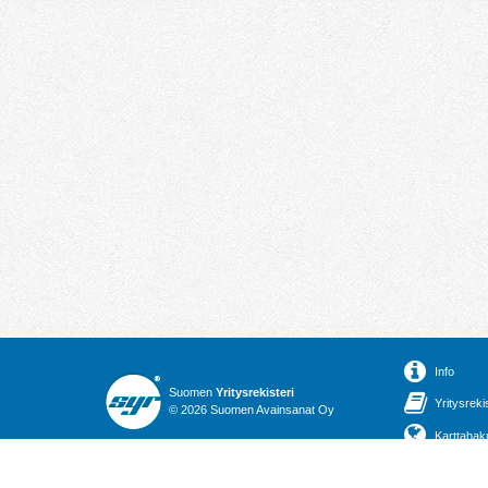
Info
Suomen
Yritysrekisteri
Yritysreki
© 2026 Suomen Avainsanat Oy
Karttahak