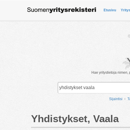
Etusivu
Yrity
Hae yritystietoja nimen, 
Sijaintisi
T
Yhdistykset, Vaala