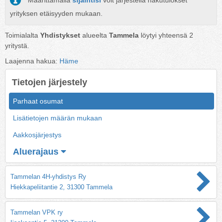
Määrittämällä
sijaintisi
voit järjestellä hakutulokset
yrityksen etäisyyden mukaan.
Toimialalta
Yhdistykset
alueelta
Tammela
löytyi yhteensä
2
yritystä.
Laajenna hakua:
Häme
Tietojen järjestely
Parhaat osumat
Lisätietojen määrän mukaan
Aakkosjärjestys
Aluerajaus
Tammelan 4H-yhdistys Ry
Hiekkapeliitantie 2, 31300 Tammela
Tammelan VPK ry