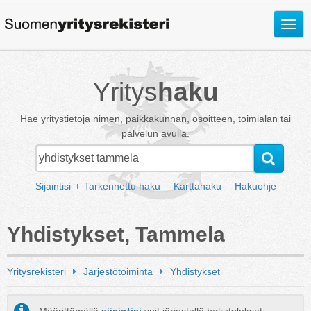
Avaa
valik
Yritys
haku
Hae yritystietoja nimen, paikkakunnan, osoitteen, toimialan tai
palvelun avulla.
Sijaintisi
Tarkennettu haku
Karttahaku
Hakuohje
Yhdistykset, Tammela
Yritysrekisteri
Järjestötoiminta
Yhdistykset