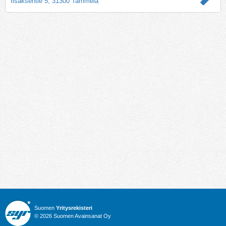
Iisaksentie 5, 31300 Tammela
Suomen
Yritysrekisteri
© 2026 Suomen Avainsanat Oy