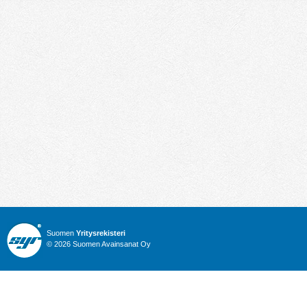
Suomen
Yritysrekisteri
© 2026 Suomen Avainsanat Oy
Info
Julkiset hankinnat
Yritysrekisteri
Talous