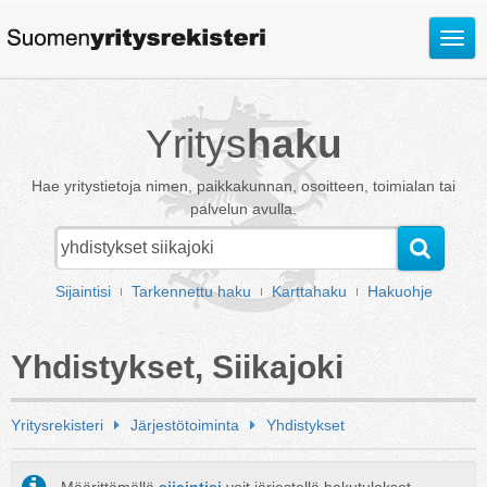
Avaa
valik
Yritys
haku
Hae yritystietoja nimen, paikkakunnan, osoitteen, toimialan tai
palvelun avulla.
Sijaintisi
Tarkennettu haku
Karttahaku
Hakuohje
Yhdistykset, Siikajoki
Yritysrekisteri
Järjestötoiminta
Yhdistykset