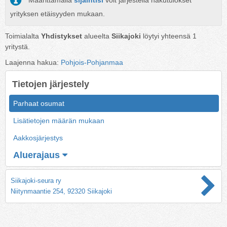
Määrittämällä
sijaintisi
voit järjestellä hakutulokset
yrityksen etäisyyden mukaan.
Toimialalta
Yhdistykset
alueelta
Siikajoki
löytyi yhteensä
1
yritystä.
Laajenna hakua:
Pohjois-Pohjanmaa
Tietojen järjestely
Parhaat osumat
Lisätietojen määrän mukaan
Aakkosjärjestys
Aluerajaus
Siikajoki-seura ry
Niitynmaantie 254, 92320 Siikajoki