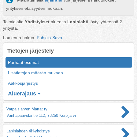
Määrittämällä
sijaintisi
voit järjestellä hakutulokset
yrityksen etäisyyden mukaan.
Toimialalta
Yhdistykset
alueelta
Lapinlahti
löytyi yhteensä
2
yritystä.
Laajenna hakua:
Pohjois-Savo
Tietojen järjestely
Parhaat osumat
Lisätietojen määrän mukaan
Aakkosjärjestys
Aluerajaus
Varpaisjärven Martat ry
Vanhapaavolantie 112, 73250 Korpijärvi
Lapinlahden 4H-yhdistys