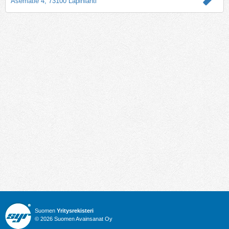
Asematie 4, 73100 Lapinlahti
Suomen
Yritysrekisteri
© 2026 Suomen Avainsanat Oy