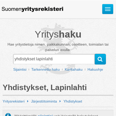
Avaa
valik
Yritys
haku
Hae yritystietoja nimen, paikkakunnan, osoitteen, toimialan tai
palvelun avulla.
Sijaintisi
Tarkennettu haku
Karttahaku
Hakuohje
Yhdistykset, Lapinlahti
Yritysrekisteri
Järjestötoiminta
Yhdistykset