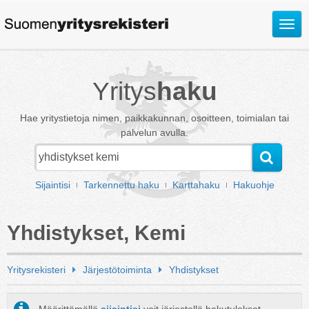
Avaa
valik
Yritys
haku
Hae yritystietoja nimen, paikkakunnan, osoitteen, toimialan tai
palvelun avulla.
Sijaintisi
Tarkennettu haku
Karttahaku
Hakuohje
Yhdistykset, Kemi
Yritysrekisteri
Järjestötoiminta
Yhdistykset