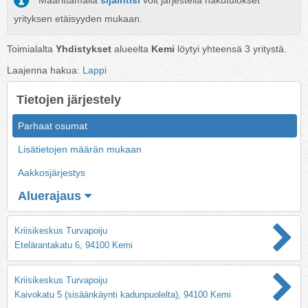
Määrittämällä
sijaintisi
voit järjestellä hakutulokset
yrityksen etäisyyden mukaan.
Toimialalta
Yhdistykset
alueelta
Kemi
löytyi yhteensä
3
yritystä.
Laajenna hakua:
Lappi
Tietojen järjestely
Parhaat osumat
Lisätietojen määrän mukaan
Aakkosjärjestys
Aluerajaus
Kriisikeskus Turvapoiju
Etelärantakatu 6, 94100 Kemi
Kriisikeskus Turvapoiju
Kaivokatu 5 (sisäänkäynti kadunpuolelta), 94100 Kemi