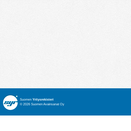
Suomen
Yritysrekisteri
© 2026 Suomen Avainsanat Oy
Info
Julkiset hankinnat
Yritysrekisteri
Talous