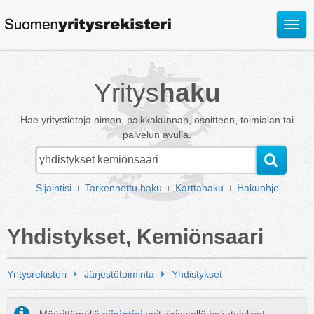
Avaa
valik
Yritys
haku
Hae yritystietoja nimen, paikkakunnan, osoitteen, toimialan tai
palvelun avulla.
Sijaintisi
Tarkennettu haku
Karttahaku
Hakuohje
Yhdistykset, Kemiönsaari
Yritysrekisteri
Järjestötoiminta
Yhdistykset