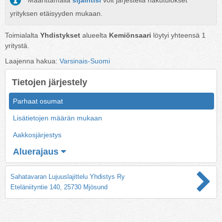
Määrittämällä
sijaintisi
voit järjestellä hakutulokset
yrityksen etäisyyden mukaan.
Toimialalta
Yhdistykset
alueelta
Kemiönsaari
löytyi yhteensä
1
yritystä.
Laajenna hakua:
Varsinais-Suomi
Tietojen järjestely
Parhaat osumat
Lisätietojen määrän mukaan
Aakkosjärjestys
Aluerajaus
Sahatavaran Lujuuslajittelu Yhdistys Ry
Eteläniityntie 140, 25730 Mjösund