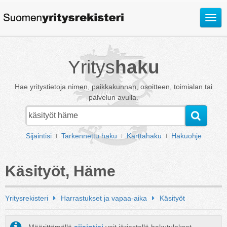
Avaa
valik
Yritys
haku
Hae yritystietoja nimen, paikkakunnan, osoitteen, toimialan tai
palvelun avulla.
Sijaintisi
Tarkennettu haku
Karttahaku
Hakuohje
Käsityöt, Häme
Yritysrekisteri
Harrastukset ja vapaa-aika
Käsityöt