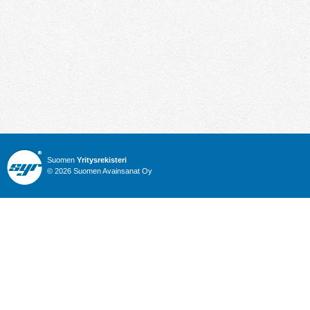
Suomen
Yritysrekisteri
© 2026 Suomen Avainsanat Oy
Info
Julkiset hankinnat
Yritysrekisteri
Talous
Karttahaku
Nimitysuutiset