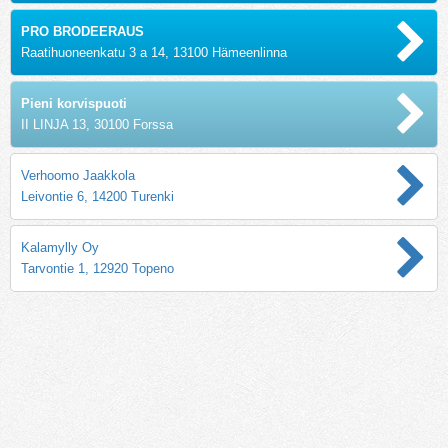
PRO BRODEERAUS
Raatihuoneenkatu 3 a 14, 13100 Hämeenlinna
Pieni korvispuoti
II LINJA 13, 30100 Forssa
Verhoomo Jaakkola
Leivontie 6, 14200 Turenki
Kalamylly Oy
Tarvontie 1, 12920 Topeno