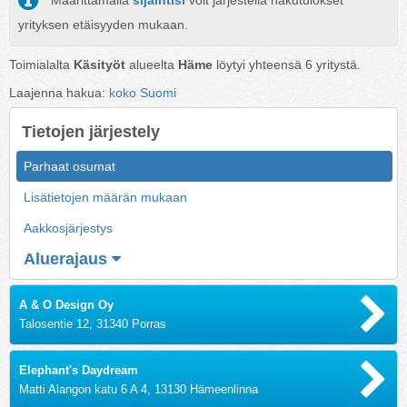
Määrittämällä
sijaintisi
voit järjestellä hakutulokset
yrityksen etäisyyden mukaan.
Toimialalta
Käsityöt
alueelta
Häme
löytyi yhteensä
6
yritystä.
Laajenna hakua:
koko Suomi
Tietojen järjestely
Parhaat osumat
Lisätietojen määrän mukaan
Aakkosjärjestys
Aluerajaus
A & O Design Oy
Talosentie 12, 31340 Porras
Elephant's Daydream
Matti Alangon katu 6 A 4, 13130 Hämeenlinna