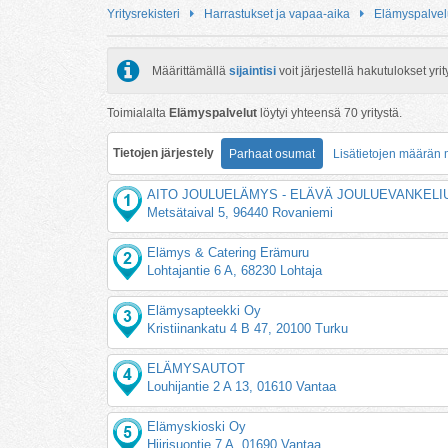
Yritysrekisteri
Harrastukset ja vapaa-aika
Elämyspalvel
Määrittämällä
sijaintisi
voit järjestellä hakutulokset y
Toimialalta
Elämyspalvelut
löytyi yhteensä
70
yritystä.
Tietojen järjestely
Parhaat osumat
Lisätietojen määrän
AITO JOULUELÄMYS - ELÄVÄ JOULUEVANKELI
Metsätaival 5, 96440 Rovaniemi
Elämys & Catering Erämuru
Lohtajantie 6 A, 68230 Lohtaja
Elämysapteekki Oy
Kristiinankatu 4 B 47, 20100 Turku
ELÄMYSAUTOT
Louhijantie 2 A 13, 01610 Vantaa
Elämyskioski Oy
Hiirisuontie 7 A, 01690 Vantaa