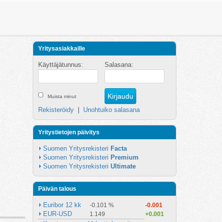
Yritysasiakkaille
Käyttäjätunnus:
Salasana:
Muista minut
Rekisteröidy
|
Unohtuiko salasana
Yritystietojen päivitys
Suomen Yritysrekisteri 
Facta
Suomen Yritysrekisteri 
Premium
Suomen Yritysrekisteri 
Ultimate
Päivän talous
Euribor 12 kk
-0.101 %
-0.001
EUR-USD
1.149
+0.001