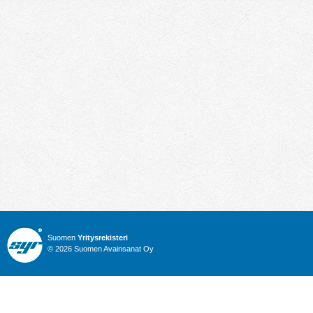
Suomen
Yritysrekisteri
© 2026 Suomen Avainsanat Oy
Info
Julkiset hankinnat
Yritysrekisteri
Talous