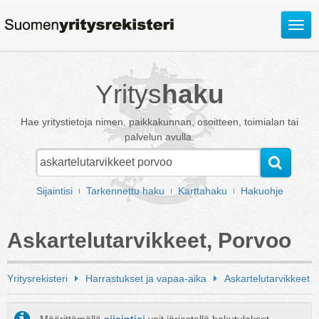
Avaa
valik
Yritys
haku
Hae yritystietoja nimen, paikkakunnan, osoitteen, toimialan tai
palvelun avulla.
Sijaintisi
Tarkennettu haku
Karttahaku
Hakuohje
Askartelutarvikkeet, Porvoo
Yritysrekisteri
Harrastukset ja vapaa-aika
Askartelutarvikkeet