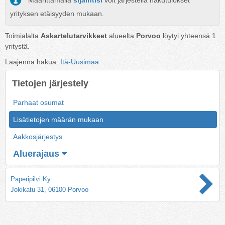
Määrittämällä
sijaintisi
voit järjestellä hakutulokset
yrityksen etäisyyden mukaan.
Toimialalta
Askartelutarvikkeet
alueelta
Porvoo
löytyi yhteensä
1
yritystä.
Laajenna hakua:
Itä-Uusimaa
Tietojen järjestely
Parhaat osumat
Lisätietojen määrän mukaan
Aakkosjärjestys
Aluerajaus
Paperipilvi Ky
Jokikatu 31, 06100 Porvoo