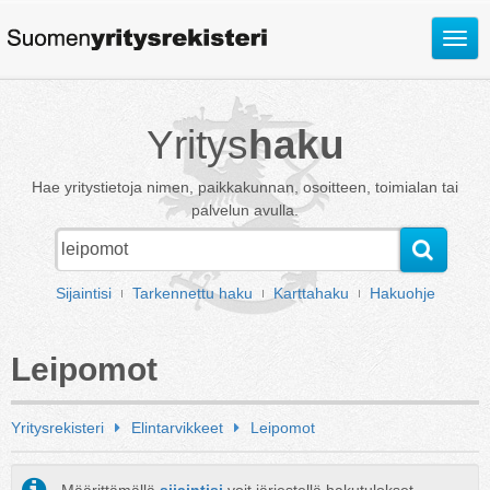
Avaa
valik
Yritys
haku
Hae yritystietoja nimen, paikkakunnan, osoitteen, toimialan tai
palvelun avulla.
Sijaintisi
Tarkennettu haku
Karttahaku
Hakuohje
Leipomot
Yritysrekisteri
Elintarvikkeet
Leipomot