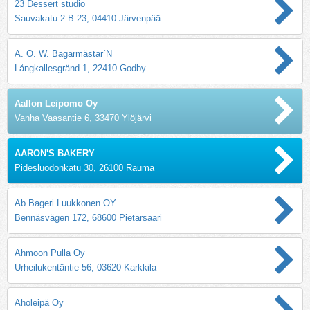
23 Dessert studio
Sauvakatu 2 B 23, 04410 Järvenpää
A. O. W. Bagarmästar´N
Långkallesgränd 1, 22410 Godby
Aallon Leipomo Oy
Vanha Vaasantie 6, 33470 Ylöjärvi
AARON'S BAKERY
Pidesluodonkatu 30, 26100 Rauma
Ab Bageri Luukkonen OY
Bennäsvägen 172, 68600 Pietarsaari
Ahmoon Pulla Oy
Urheilukentäntie 56, 03620 Karkkila
Aholeipä Oy