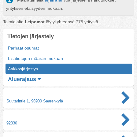
Määrittämällä
sijaintisi
voit järjestellä hakutulokset
yrityksen etäisyyden mukaan.
Toimialalta
Leipomot
löytyi yhteensä
775
yritystä.
Tietojen järjestely
Parhaat osumat
Lisätietojen määrän mukaan
Aakkosjärjestys
Aluerajaus
Suutarintie 1, 96900 Saarenkylä
92330