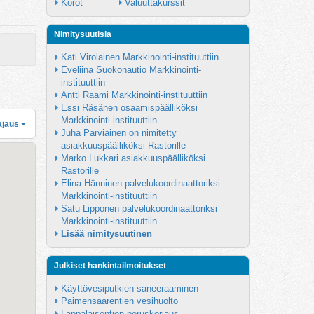
Korot
Valuuttakurssit
Nimitysuutisia
Kati Virolainen Markkinointi-instituuttiin
Eveliina Suokonautio Markkinointi-
instituuttiin
Antti Raami Markkinointi-instituuttiin
Essi Räsänen osaamispäälliköksi 
Markkinointi-instituuttiin
ajaus
Juha Parviainen on nimitetty 
asiakkuuspäälliköksi Rastorille
Marko Lukkari asiakkuuspäälliköksi 
Rastorille
Elina Hänninen palvelukoordinaattoriksi 
Markkinointi-instituuttiin
Satu Lipponen palvelukoordinaattoriksi 
Markkinointi-instituuttiin
Lisää nimitysuutinen
Julkiset hankintailmoitukset
Käyttövesiputkien saneeraaminen
Paimensaarentien vesihuolto
Lappalaisentien peruskorjaus