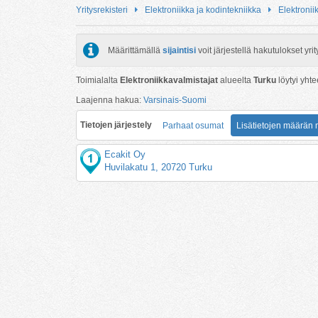
Yritysrekisteri
Elektroniikka ja kodintekniikka
Elektronii
Määrittämällä
sijaintisi
voit järjestellä hakutulokset y
Toimialalta
Elektroniikkavalmistajat
alueelta
Turku
löytyi yht
Laajenna hakua:
Varsinais-Suomi
Tietojen järjestely
Parhaat osumat
Lisätietojen määrän
Ecakit Oy
Huvilakatu 1, 20720 Turku