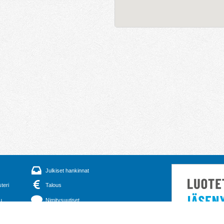
Julkiset hankinnat
steri
Talous
u
Nimitysuutiset