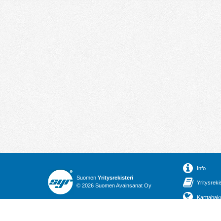
Info
Suomen
Yritysrekisteri
Yritysreki
© 2026 Suomen Avainsanat Oy
Karttahak