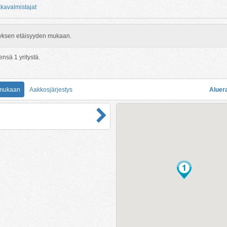
kkavalmistajat
rityksen etäisyyden mukaan.
eensä
1
yritystä.
 mukaan
Aakkosjärjestys
Aluer