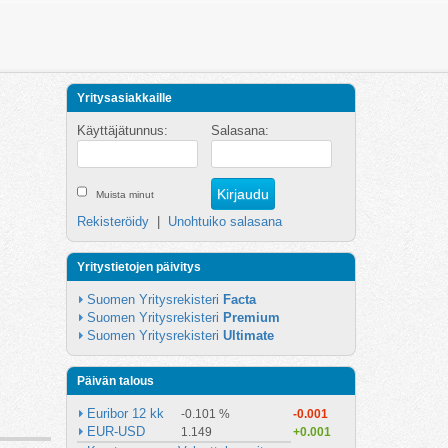
Yritysasiakkaille
Käyttäjätunnus:
Salasana:
Muista minut
Rekisteröidy
|
Unohtuiko salasana
Yritystietojen päivitys
Suomen Yritysrekisteri 
Facta
Suomen Yritysrekisteri 
Premium
Suomen Yritysrekisteri 
Ultimate
Päivän talous
Euribor 12 kk
-0.101 %
-0.001
EUR-USD
1.149
+0.001