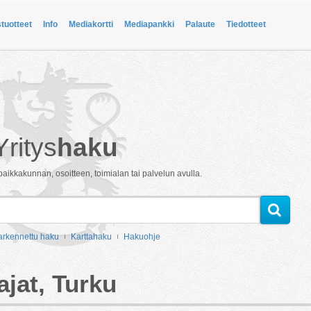
stuotteet
Info
Mediakortti
Mediapankki
Palaute
Tiedotteet
Yritys
haku
paikkakunnan, osoitteen, toimialan tai palvelun avulla.
arkennettu haku
Karttahaku
Hakuohje
ajat, Turku