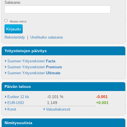
Salasana:
Muista minut
Rekisteröidy
|
Unohtuiko salasana
Yritystietojen päivitys
Suomen Yritysrekisteri 
Facta
Suomen Yritysrekisteri 
Premium
Suomen Yritysrekisteri 
Ultimate
Päivän talous
-0.101 %
-0.001
Euribor 12 kk
1.149
+0.001
EUR-USD
Korot
Valuuttakurssit
Nimitysuutisia