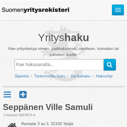
Avaa
valik
Yritys
haku
Hae yritystietoja nimen, paikkakunnan, osoitteen, toimialan tai
palvelun avulla.
Sijaintisi
Tarkennettu haku
Karttahaku
Hakuohje
Seppänen Ville Samuli
Y-tunnus 2663973-4
Rantatie 3 as 3, 32100 Ypäjä