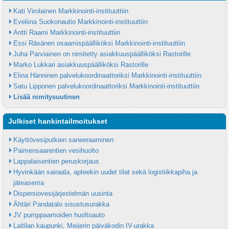
Kati Virolainen Markkinointi-instituuttiin
Eveliina Suokonautio Markkinointi-instituuttiin
Antti Raami Markkinointi-instituuttiin
Essi Räsänen osaamispäälliköksi Markkinointi-instituuttiin
Juha Parviainen on nimitetty asiakkuuspäälliköksi Rastorille
Marko Lukkari asiakkuuspäälliköksi Rastorille
Elina Hänninen palvelukoordinaattoriksi Markkinointi-instituuttiin
Satu Lipponen palvelukoordinaattoriksi Markkinointi-instituuttiin
Lisää nimitysuutinen
Julkiset hankintailmoitukset
Käyttövesiputkien saneeraaminen
Paimensaarentien vesihuolto
Lappalaisentien peruskorjaus
Hyvinkään sairaala, apteekin uudet tilat sekä logistiikkapiha ja 
jäteasema
Dispersiovesijärjestelmän uusinta
Ähtäri Pandatalo sisustusurakka
JV pumppaamoiden huoltoauto
Laitilan kaupunki, Meijerin päiväkodin IV-urakka