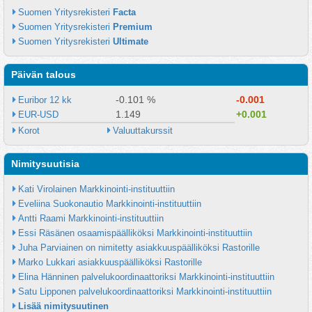
Suomen Yritysrekisteri 
Facta
Suomen Yritysrekisteri 
Premium
Suomen Yritysrekisteri 
Ultimate
Päivän talous
-0.101 %
-0.001
Euribor 12 kk
1.149
+0.001
EUR-USD
Korot
Valuuttakurssit
Nimitysuutisia
Kati Virolainen Markkinointi-instituuttiin
Eveliina Suokonautio Markkinointi-instituuttiin
Antti Raami Markkinointi-instituuttiin
Essi Räsänen osaamispäälliköksi Markkinointi-instituuttiin
Juha Parviainen on nimitetty asiakkuuspäälliköksi Rastorille
Marko Lukkari asiakkuuspäälliköksi Rastorille
Elina Hänninen palvelukoordinaattoriksi Markkinointi-instituuttiin
Satu Lipponen palvelukoordinaattoriksi Markkinointi-instituuttiin
Lisää nimitysuutinen