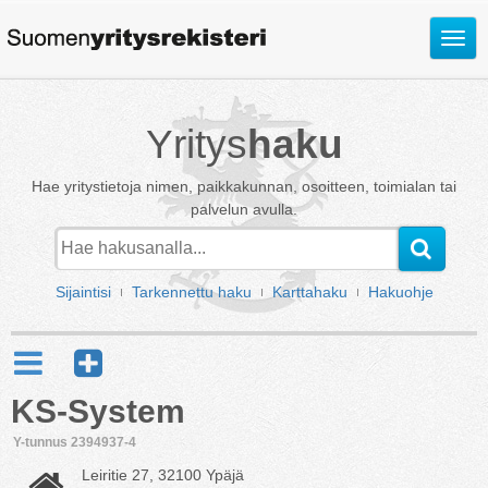
Avaa
valik
Yritys
haku
Hae yritystietoja nimen, paikkakunnan, osoitteen, toimialan tai
palvelun avulla.
Sijaintisi
Tarkennettu haku
Karttahaku
Hakuohje
KS-System
Y-tunnus 2394937-4
Leiritie 27, 32100 Ypäjä