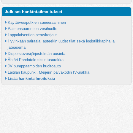
Julkiset hankintailmoitukset
Käyttövesiputkien saneeraaminen
Paimensaarentien vesihuolto
Lappalaisentien peruskorjaus
Hyvinkään sairaala, apteekin uudet tilat sekä logistiikkapiha ja 
jäteasema
Dispersiovesijärjestelmän uusinta
Ähtäri Pandatalo sisustusurakka
JV pumppaamoiden huoltoauto
Laitilan kaupunki, Meijerin päiväkodin IV-urakka
Lisää hankintailmoituksia