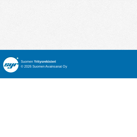
Suomen
Yritysrekisteri
© 2026 Suomen Avainsanat Oy
Info
Julkiset hankinnat
Yritysrekisteri
Talous
Karttahaku
Nimitysuutiset