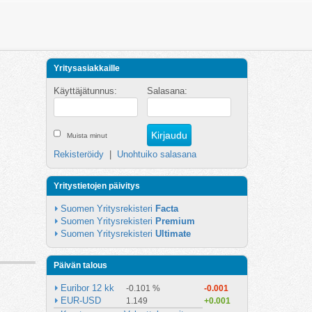
Yritysasiakkaille
Käyttäjätunnus:
Salasana:
Muista minut
Rekisteröidy
|
Unohtuiko salasana
Yritystietojen päivitys
Suomen Yritysrekisteri 
Facta
Suomen Yritysrekisteri 
Premium
Suomen Yritysrekisteri 
Ultimate
Päivän talous
Euribor 12 kk
-0.101 %
-0.001
EUR-USD
1.149
+0.001