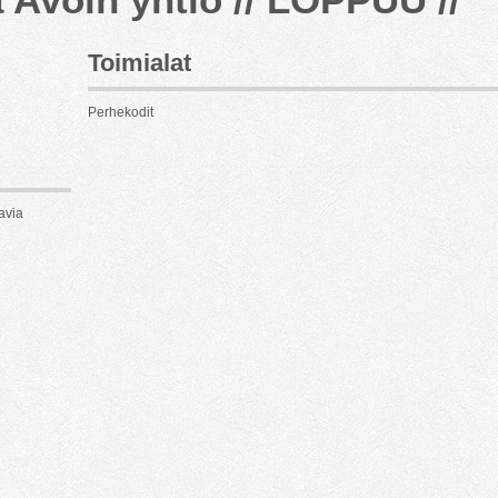
Toimialat
Perhekodit
avia