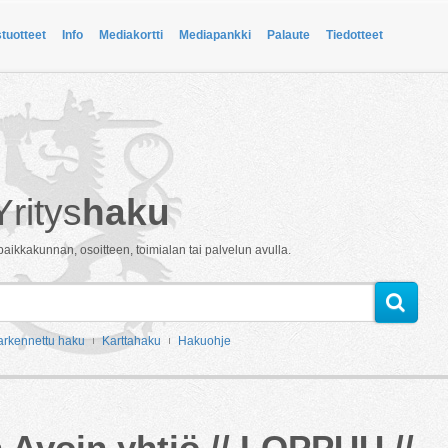
stuotteet
Info
Mediakortti
Mediapankki
Palaute
Tiedotteet
Yritys
haku
paikkakunnan, osoitteen, toimialan tai palvelun avulla.
arkennettu haku
Karttahaku
Hakuohje
 Avoin yhtiö // LOPPUU //