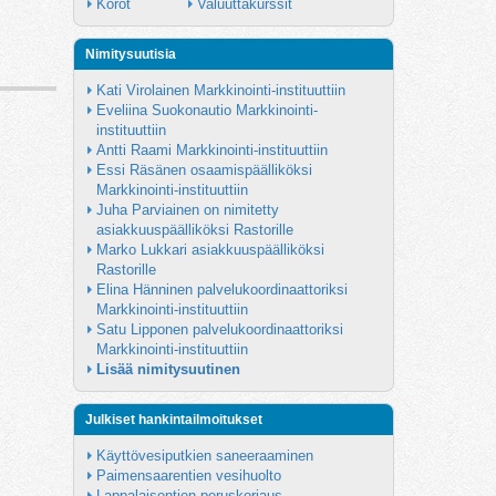
Korot
Valuuttakurssit
Nimitysuutisia
Kati Virolainen Markkinointi-instituuttiin
Eveliina Suokonautio Markkinointi-
instituuttiin
Antti Raami Markkinointi-instituuttiin
Essi Räsänen osaamispäälliköksi 
Markkinointi-instituuttiin
Juha Parviainen on nimitetty 
asiakkuuspäälliköksi Rastorille
Marko Lukkari asiakkuuspäälliköksi 
Rastorille
Elina Hänninen palvelukoordinaattoriksi 
Markkinointi-instituuttiin
Satu Lipponen palvelukoordinaattoriksi 
Markkinointi-instituuttiin
Lisää nimitysuutinen
Julkiset hankintailmoitukset
Käyttövesiputkien saneeraaminen
Paimensaarentien vesihuolto
Lappalaisentien peruskorjaus