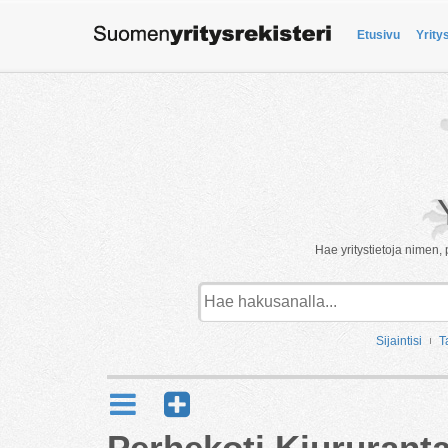
Etusivu
Yrity
Hae yritystietoja nimen, 
Sijaintisi
T
Perhekoti Kiururanta