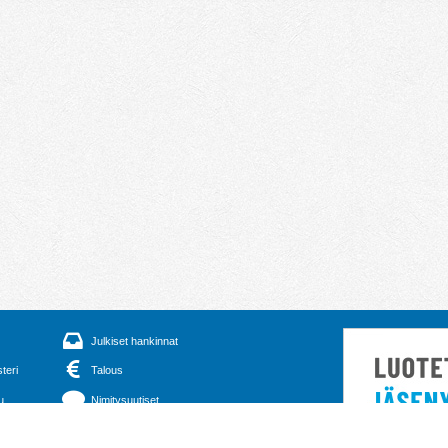
Julkiset hankinnat
steri
Talous
u
Nimitysuutiset