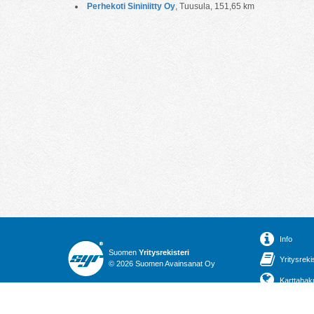
Perhekoti Sininiitty Oy
, Tuusula, 151,65 km
Info
Suomen
Yritysrekisteri
Yritysreki
© 2026 Suomen Avainsanat Oy
Karttahak