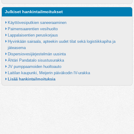
Julkiset hankintailmoitukset
Käyttövesiputkien saneeraaminen
Paimensaarentien vesihuolto
Lappalaisentien peruskorjaus
Hyvinkään sairaala, apteekin uudet tilat sekä logistiikkapiha ja 
jäteasema
Dispersiovesijärjestelmän uusinta
Ähtäri Pandatalo sisustusurakka
JV pumppaamoiden huoltoauto
Laitilan kaupunki, Meijerin päiväkodin IV-urakka
Lisää hankintailmoituksia