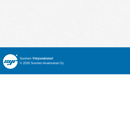
Suomen
Yritysrekisteri
© 2026 Suomen Avainsanat Oy
Info
Julkiset hankinnat
Yritysrekisteri
Talous
Karttahaku
Nimitysuutiset