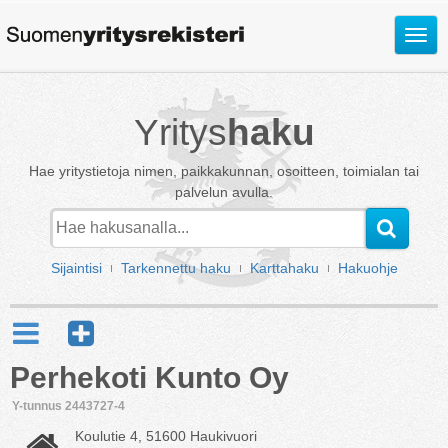
Avaa
valik
Yritys
haku
Hae yritystietoja nimen, paikkakunnan, osoitteen, toimialan tai
palvelun avulla.
Sijaintisi
Tarkennettu haku
Karttahaku
Hakuohje
Perhekoti Kunto Oy
Y-tunnus 2443727-4
Koulutie 4, 51600 Haukivuori