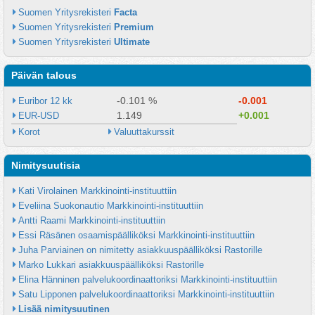
Suomen Yritysrekisteri 
Facta
Suomen Yritysrekisteri 
Premium
Suomen Yritysrekisteri 
Ultimate
Päivän talous
-0.101 %
-0.001
Euribor 12 kk
1.149
+0.001
EUR-USD
Korot
Valuuttakurssit
Nimitysuutisia
Kati Virolainen Markkinointi-instituuttiin
Eveliina Suokonautio Markkinointi-instituuttiin
Antti Raami Markkinointi-instituuttiin
Essi Räsänen osaamispäälliköksi Markkinointi-instituuttiin
Juha Parviainen on nimitetty asiakkuuspäälliköksi Rastorille
Marko Lukkari asiakkuuspäälliköksi Rastorille
Elina Hänninen palvelukoordinaattoriksi Markkinointi-instituuttiin
Satu Lipponen palvelukoordinaattoriksi Markkinointi-instituuttiin
Lisää nimitysuutinen