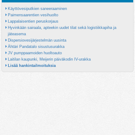
Käyttövesiputkien saneeraaminen
Paimensaarentien vesihuolto
Lappalaisentien peruskorjaus
Hyvinkään sairaala, apteekin uudet tilat sekä logistiikkapiha ja 
jäteasema
Dispersiovesijärjestelmän uusinta
Ähtäri Pandatalo sisustusurakka
JV pumppaamoiden huoltoauto
Laitilan kaupunki, Meijerin päiväkodin IV-urakka
Lisää hankintailmoituksia