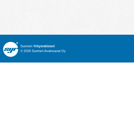
Suomen
Yritysrekisteri
© 2026 Suomen Avainsanat Oy
Info
Julkiset hankinnat
Yritysrekisteri
Talous
Karttahaku
Nimitysuutiset