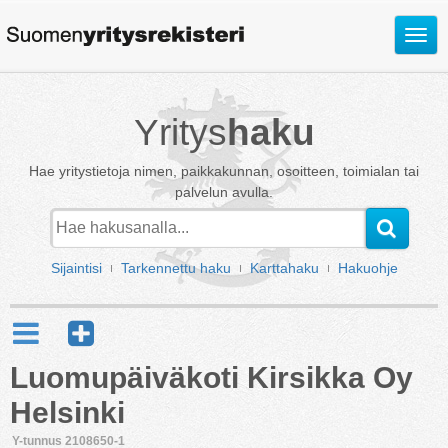
Avaa
valik
Yritys
haku
Hae yritystietoja nimen, paikkakunnan, osoitteen, toimialan tai
palvelun avulla.
Sijaintisi
Tarkennettu haku
Karttahaku
Hakuohje
Luomupäiväkoti Kirsikka Oy
Helsinki
Y-tunnus 2108650-1