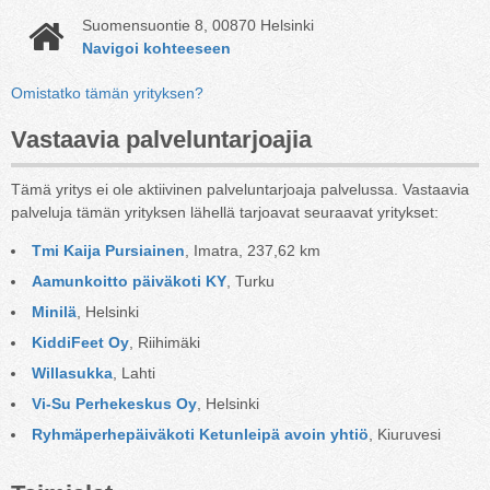
Suomensuontie 8, 00870 Helsinki
Navigoi kohteeseen
Omistatko tämän yrityksen?
Vastaavia palveluntarjoajia
Tämä yritys ei ole aktiivinen palveluntarjoaja palvelussa. Vastaavia
palveluja tämän yrityksen lähellä tarjoavat seuraavat yritykset:
Tmi Kaija Pursiainen
, Imatra, 237,62 km
Aamunkoitto päiväkoti KY
, Turku
Minilä
, Helsinki
KiddiFeet Oy
, Riihimäki
Willasukka
, Lahti
Vi-Su Perhekeskus Oy
, Helsinki
Ryhmäperhepäiväkoti Ketunleipä avoin yhtiö
, Kiuruvesi