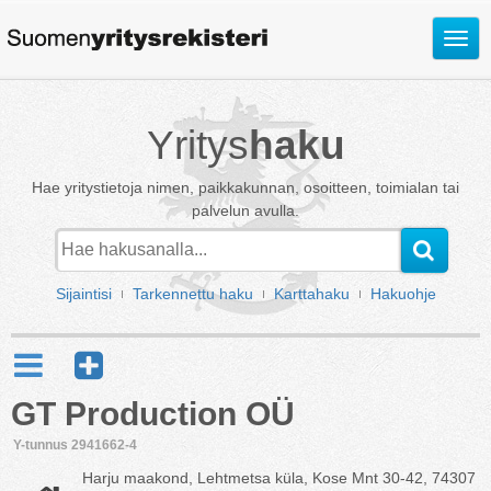
Avaa
valik
Yritys
haku
Hae yritystietoja nimen, paikkakunnan, osoitteen, toimialan tai
palvelun avulla.
Sijaintisi
Tarkennettu haku
Karttahaku
Hakuohje
GT Production OÜ
Y-tunnus 2941662-4
Harju maakond, Lehtmetsa küla, Kose Mnt 30-42, 74307