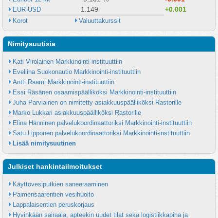
1.149
+0.001
EUR-USD
Korot
Valuuttakurssit
Nimitysuutisia
Kati Virolainen Markkinointi-instituuttiin
Eveliina Suokonautio Markkinointi-instituuttiin
Antti Raami Markkinointi-instituuttiin
Essi Räsänen osaamispäälliköksi Markkinointi-instituuttiin
Juha Parviainen on nimitetty asiakkuuspäälliköksi Rastorille
Marko Lukkari asiakkuuspäälliköksi Rastorille
Elina Hänninen palvelukoordinaattoriksi Markkinointi-instituuttiin
Satu Lipponen palvelukoordinaattoriksi Markkinointi-instituuttiin
Lisää nimitysuutinen
Julkiset hankintailmoitukset
Käyttövesiputkien saneeraaminen
Paimensaarentien vesihuolto
Lappalaisentien peruskorjaus
Hyvinkään sairaala, apteekin uudet tilat sekä logistiikkapiha ja 