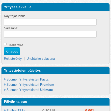
Yritysasiakkaille
Käyttäjätunnus:
Salasana:
Muista minut
Rekisteröidy
|
Unohtuiko salasana
Yritystietojen päivitys
Suomen Yritysrekisteri 
Facta
Suomen Yritysrekisteri 
Premium
Suomen Yritysrekisteri 
Ultimate
Päivän talous
-0.101 %
-0.001
Euribor 12 kk